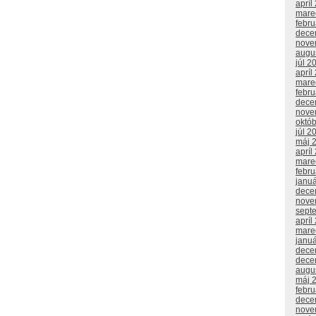
apríl
mare
febr
dece
nove
augu
júl 2
apríl
mare
febr
dece
nove
októ
júl 2
máj 
apríl
mare
febr
janu
dece
nove
sept
apríl
mare
janu
dece
dece
augu
máj 
febr
dece
nove