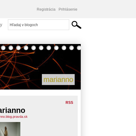
Registrácia
Prihlásenie
y
marianno
RSS
rianno
nno.blog.pravda.sk