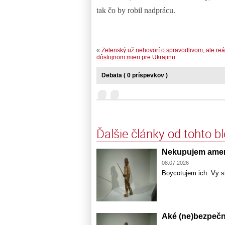
tak čo by robil nadprácu.
«
Zelenský už nehovorí o spravodlivom, ale re
dôstojnom mieri pre Ukrajinu
Debata ( 0 príspevkov )
Ďalšie články od tohto b
Nekupujem amer
08.07.2026
Boycotujem ich. Vy si
Aké (ne)bezpečné