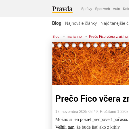
Správy
Športweb
Auto
Kok
Blog
Najnovšie články
Najčítanejšie č
Blog
>
marianno
>
Prečo Fico včera zrušil p
Prečo Fico včera z
17. novembra 2025 08:49
, Prečítané 1 330x
Možno s
i len pozrel
predpoveď počasia.
Veštili tam
, že bude liať ako z krhly,