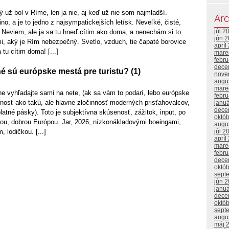
 už bol v Ríme, len ja nie, aj keď už nie som najmladší.
Arc
o, a je to jedno z najsympatickejších letísk. Neveľké, čisté,
júl 2
 Neviem, ale ja sa tu hneď cítim ako doma, a nenechám si to
jún 
i, aký je Rím nebezpečný. Svetlo, vzduch, tie čapaté borovice
apríl
 tu cítim doma! [...]
mare
febr
dece
 sú európske mestá pre turistu? (1)
nove
augu
mare
kne vyhľadajte sami na nete, (ak sa vám to podarí, lebo európske
febr
nnosť ako takú, ale hlavne zločinnosť moderných prisťahovalcov,
janu
dece
latné pásky). Toto je subjektívna skúsenosť, zážitok, input, po
októ
rou, dobrou Európou. Jar, 2026, nízkonákladovými boeingami,
augu
, lodičkou. [...]
júl 2
apríl
mare
febr
dece
októ
sept
jún 
janu
dece
októ
sept
augu
máj 