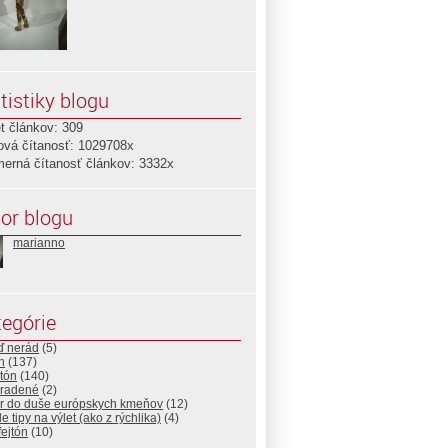
tistiky blogu
t článkov: 309
ová čítanosť: 1029708x
merná čítanosť článkov: 3332x
or blogu
marianno
egórie
ď nerád
(5)
n
(137)
tón
(140)
radené
(2)
r do duše európskych kmeňov
(12)
e tipy na výlet (ako z rýchlika)
(4)
ejtón
(10)