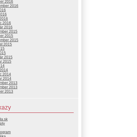
ber 2016
ember 2016
2016
2016
 2016
c 2016
uár 2016
mber 2015
ber 2015
ember 2015
st 2015
015
2015
uár 2015
ár 2015
014
 2014
c 2014
ár 2014
mber 2013
mber 2013
ber 2013
kazy
da.sk
pty
rogram
téka