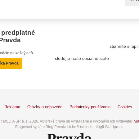
 predplatné
Pravda
stiahnite si ap
ormácie na každý deň
sledujte naše sociálne siete
íka Pravda
Reklama
Otázky a odpovede
Podmienky používania
Cookies
 MEDIA SR a. s. 2026. Autorské práva sú vyhradené a vykonáva ich vydavateľ,
via
Blogovací systém Blog.Pravda.sk beží na technológií Wordpress.