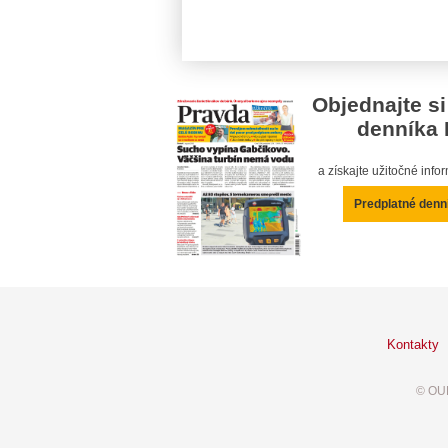
Objednajte si
denníka 
a získajte užitočné inf
Predplatné denn
Kontakty
© OUR