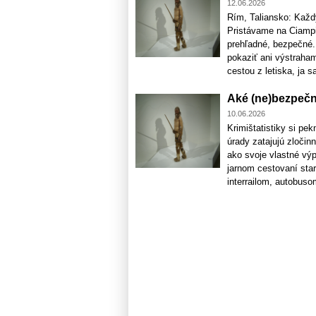
12.06.2026
Rím, Taliansko: Každý
Pristávame na Ciampin
prehľadné, bezpečné.
pokaziť ani výstraham
cestou z letiska, ja sa
Aké (ne)bezpečné
10.06.2026
Krimištatistiky si pe
úrady zatajujú zločin
ako svoje vlastné výp
jarnom cestovaní sta
interrailom, autobusom