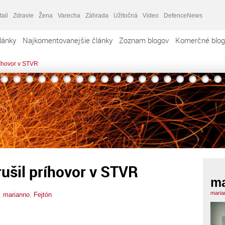
tail
Zdravie
Žena
Varecha
Záhrada
Užitočná
Video
DefenceNews
lánky
Najkomentovanejšie články
Zoznam blogov
Komerčné blog
ríhovor v STVR
rušil príhovor v STVR
ma
maria
,
marianno
,
Fejtón