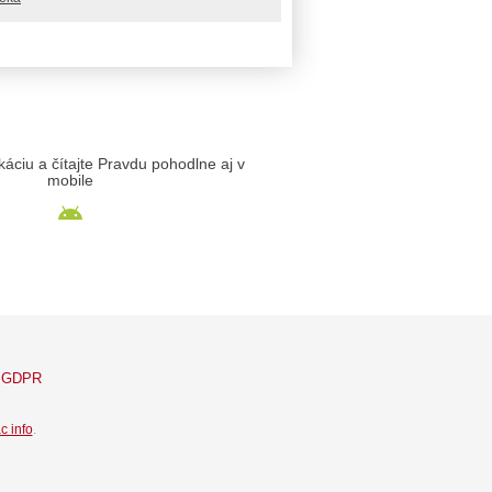
likáciu a čítajte Pravdu pohodlne aj v
mobile
GDPR
c info
.