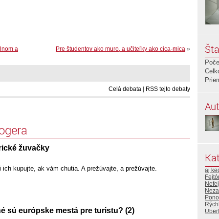
Šta
álnom a
Pre študentov ako muro, a učiteľky ako cica-mica
»
Poče
Celk
Prie
Celá debata
|
RSS tejto debaty
Aut
logera
ické žuvačky
Kat
 ich kupujte, ak vám chutia. A prežúvajte, a prežúvajte.
aj ke
Fejtó
Nefej
Neza
Pono
Rýchl
 sú európske mestá pre turistu? (2)
Uberf