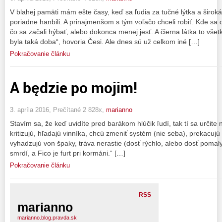
V blahej pamäti mám ešte časy, keď sa ľudia za tučné lýtka a širok
poriadne hanbili. A prinajmenšom s tým voľačo chceli robiť. Kde sa da
čo sa začali hýbať, alebo dokonca menej jesť. A čierna látka to všet
byla taká doba“, hovoria Česi. Ale dnes sú už celkom iné […]
Pokračovanie článku
A będzie po mojim!
3. apríla 2016, Prečítané 2 828x,
marianno
Stavím sa, že keď uvidíte pred barákom hlúčik ľudí, tak tí sa určite
kritizujú, hľadajú vinníka, chcú zmeniť systém (nie seba), prekacuj
vyhadzujú von špaky, tráva nerastie (dosť rýchlo, alebo dosť pomaly),
smrdí, a Fico je furt pri kormáni.“ […]
Pokračovanie článku
RSS
marianno
marianno.blog.pravda.sk