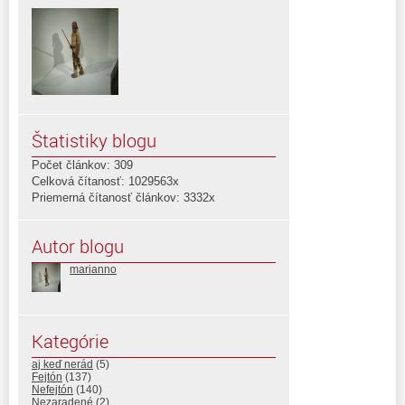
Štatistiky blogu
Počet článkov: 309
Celková čítanosť: 1029563x
Priemerná čítanosť článkov: 3332x
Autor blogu
marianno
Kategórie
aj keď nerád
(5)
Fejtón
(137)
Nefejtón
(140)
Nezaradené
(2)