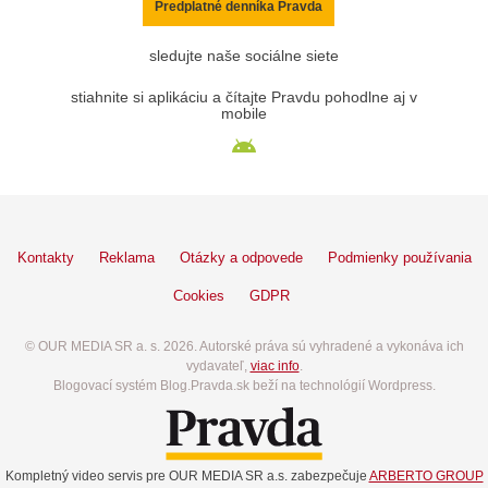
Predplatné denníka Pravda
sledujte naše sociálne siete
stiahnite si aplikáciu a čítajte Pravdu pohodlne aj v
mobile
Kontakty
Reklama
Otázky a odpovede
Podmienky používania
Cookies
GDPR
© OUR MEDIA SR a. s. 2026. Autorské práva sú vyhradené a vykonáva ich
vydavateľ,
viac info
.
Blogovací systém Blog.Pravda.sk beží na technológií Wordpress.
Kompletný video servis pre OUR MEDIA SR a.s. zabezpečuje
ARBERTO GROUP