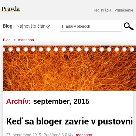
Registrácia
Prihlásenie
Blog
Najnovšie články
Najčítanejšie články
Blog
>
marianno
Najkomentovanejšie články
Zoznam blogov
Komerčné blogy
Archív:
september, 2015
Keď sa bloger zavrie v pustovni
27. septembra 2015, Prečítané 3 014x,
marianno