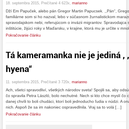
18. septembra 2015, Prečítané 4 623x,
marianno
Dží Em Papuček, alebo pán Gregor Martin Papucsek. ,,Pán“, Grego
familiárne som si ho nazval, lebo v súčasnom žurnalistickom mara
spravodajskom nebi, referujúcom o invázii migrantov. Spravodajca 
inštitúcie, žijúci roky v Maďarsku, v krajine, ktorá mu je určite v m
Pokračovanie článku
Tá kameramanka nie je jediná , 
hyena“
11. septembra 2015, Prečítané 3 720x,
marianno
Ach, všetci spravodliví, všetkých národov sveta! Spojili sa, aby o
čo spravila Petra László, bolo nechutné. Nech si kto chce myslí čo
danej chvíli to boli chudáci, ktorí boli jednoducho ľudia v núdzi. A 
nich. Aspoň že sa im nakoniec ospravedlnila. Vraj sa to volá […]
Pokračovanie článku