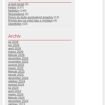
aj keď nerád
(5)
Fejtón
(137)
Nefejtón
(140)
Nezaradené
(2)
Ponor do duše európskych kmeňov
(12)
Rýchle tipy na výlet (ako z rýchlika)
(4)
Uberfejtón
(10)
Archív
júl 2026
jún 2026
apríl 2026
marec 2026
február 2026
december 2025
november 2025
august 2025
marec 2025
február 2025
január 2025
december 2024
október 2024
august 2024
júl 2024
apríl 2024
marec 2024
február 2024
december 2023
október 2023