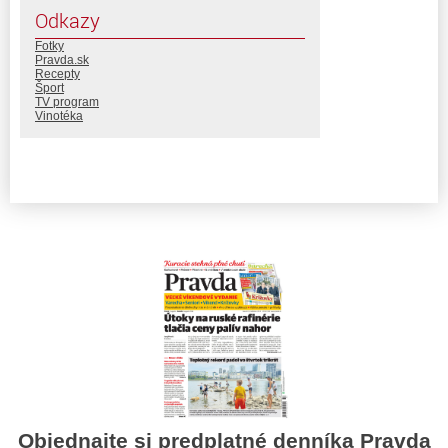
Odkazy
Fotky
Pravda.sk
Recepty
Šport
TV program
Vinotéka
Objednajte si predplatné denníka Pravda