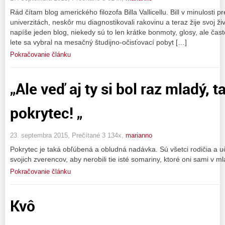
Rád čítam blog amerického filozofa Billa Vallicellu. Bill v minulosti
univerzitách, neskôr mu diagnostikovali rakovinu a teraz žije svoj ž
napíše jeden blog, niekedy sú to len krátke bonmoty, glosy, ale často
lete sa vybral na mesačný študijno-očisťovací pobyt […]
Pokračovanie článku
„Ale veď aj ty si bol raz mladý, 
pokrytec! „
23. septembra 2015, Prečítané 3 134x,
marianno
Pokrytec je taká obľúbená a obludná nadávka. Sú všetci rodičia a uči
svojich zverencov, aby nerobili tie isté somariny, ktoré oni sami v ml
Pokračovanie článku
Kvô