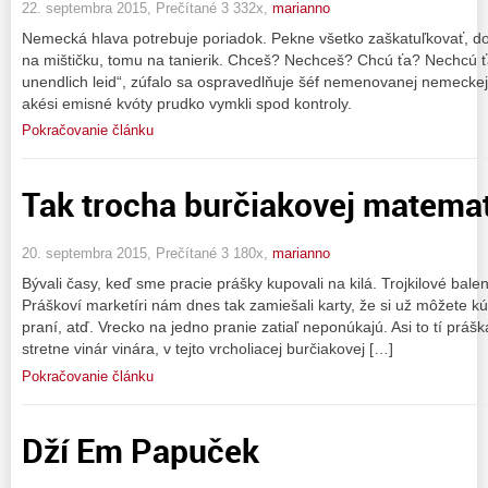
22. septembra 2015, Prečítané 3 332x,
marianno
Nemecká hlava potrebuje poriadok. Pekne všetko zaškatuľkovať, do 
na mištičku, tomu na tanierik. Chceš? Nechceš? Chcú ťa? Nechcú ťa
unendlich leid“, zúfalo sa ospravedlňuje šéf nemenovanej nemeckej
akési emisné kvóty prudko vymkli spod kontroly.
Pokračovanie článku
Tak trocha burčiakovej matema
20. septembra 2015, Prečítané 3 180x,
marianno
Bývali časy, keď sme pracie prášky kupovali na kilá. Trojkilové baleni
Práškoví marketíri nám dnes tak zamiešali karty, že si už môžete kú
praní, atď. Vrecko na jedno pranie zatiaľ neponúkajú. Asi to tí práš
stretne vinár vinára, v tejto vrcholiacej burčiakovej […]
Pokračovanie článku
Dží Em Papuček