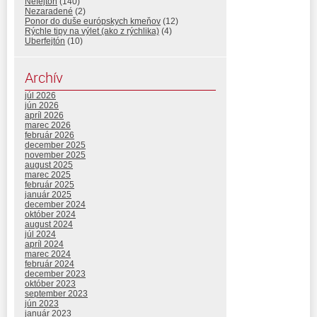
Nefejtón
(140)
Nezaradené
(2)
Ponor do duše európskych kmeňov
(12)
Rýchle tipy na výlet (ako z rýchlika)
(4)
Uberfejtón
(10)
Archív
júl 2026
jún 2026
apríl 2026
marec 2026
február 2026
december 2025
november 2025
august 2025
marec 2025
február 2025
január 2025
december 2024
október 2024
august 2024
júl 2024
apríl 2024
marec 2024
február 2024
december 2023
október 2023
september 2023
jún 2023
január 2023