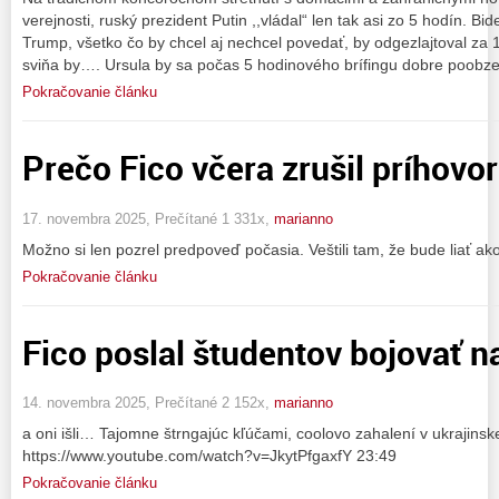
verejnosti, ruský prezident Putin ,,vládal“ len tak asi zo 5 hodín. B
Trump, všetko čo by chcel aj nechcel povedať, by odgezlajtoval za 
sviňa by…. Ursula by sa počas 5 hodinového brífingu dobre poobzer
Pokračovanie článku
Prečo Fico včera zrušil príhovo
17. novembra 2025, Prečítané 1 331x,
marianno
Možno si len pozrel predpoveď počasia. Veštili tam, že bude liať ako 
Pokračovanie článku
Fico poslal študentov bojovať n
14. novembra 2025, Prečítané 2 152x,
marianno
a oni išli… Tajomne štrngajúc kľúčami, coolovo zahalení v ukrajinskej
https://www.youtube.com/watch?v=JkytPfgaxfY 23:49
Pokračovanie článku