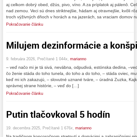
aj celkom dobrý obed, džús, pivo, víno. A za príplatok aj pálenô. 
nad zemou. Veci sú dnes striktnejšie, hádam aj otravnejšie, kvôli
troch výživných dňoch v horách a na jazerách, sa vraciam domov n
Pokračovanie článku
Milujem dezinformácie a konšpi
9. februára 2026, Prečítané 1 044x,
marianno
– veď načo mi je tá sivá, nevábna, odpudivá, estónska dedina, –veď
čo ženie stáda do toho tunela, do toho a do toho, – stáda oviec, mu
keď mi ich zakazujú, – slovutné uznané tváre, – úradná Zuzka, Kajka,
správnej strane histórie, – veď do […]
Pokračovanie článku
Putin tlačovkoval 5 hodín
19. decembra 2025, Prečítané 1 676x,
marianno
Na tradičnom koncoročnom stretnutí s domácimi a zahraničnými nov