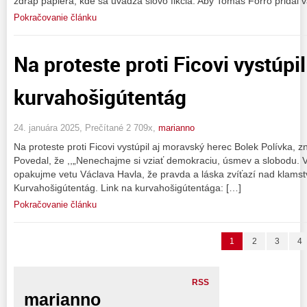
zdrap papiera, kde sa uvádza slovo fikcia. Aby Tomáš Forró pridal 
Pokračovanie článku
Na proteste proti Ficovi vystúpil
kurvahošigútentág
24. januára 2025, Prečítané 2 709x,
marianno
Na proteste proti Ficovi vystúpil aj moravský herec Bolek Polívka, 
Povedal, že ,,„Nenechajme si vziať demokraciu, úsmev a slobodu. V
opakujme vetu Václava Havla, že pravda a láska zvíťazí nad klams
Kurvahošigútentág. Link na kurvahošigútentága: […]
Pokračovanie článku
1
2
3
4
RSS
marianno