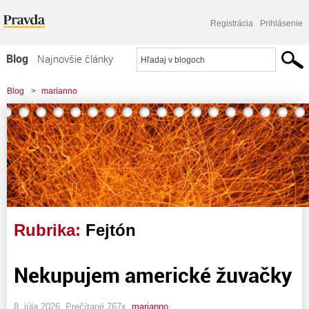
Registrácia
Prihlásenie
Blog
Najnovšie články
Najčítanejšie články
Blog
>
marianno
Najkomentovanejšie články
Zoznam blogov
Komerčné blogy
Rubrika:
Fejtón
Nekupujem americké žuvačky
8. júla 2026, Prečítané 767x,
marianno