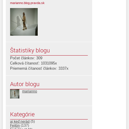
marianno.blog.pravda.sk
Štatistiky blogu
Počet článkov: 309
Celková čítanosť: 1031095x
Priemerná čítanosť článkov: 3337x
Autor blogu
marianno
Kategórie
aj keď nerád
(5)
Fejtón
(137)