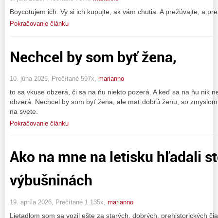
Boycotujem ich. Vy si ich kupujte, ak vám chutia. A prežúvajte, a pre
Pokračovanie článku
Nechcel by som byť žena,
10. júna 2026, Prečítané 597x,
marianno
to sa vkuse obzerá, či sa na ňu niekto pozerá. A keď sa na ňu nik ne
obzerá. Nechcel by som byť žena, ale mať dobrú ženu, so zmyslom 
na svete.
Pokračovanie článku
Ako na mne na letisku hľadali s
výbušninách
19. apríla 2026, Prečítané 1 135x,
marianno
Lietadlom som sa vozil ešte za starých, dobrých, prehistorických čia