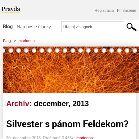
Registrácia
Prihlásenie
Blog
Najnovšie články
Najčítanejšie články
Blog
>
marianno
Najkomentovanejšie články
Zoznam blogov
Komerčné blogy
Archív:
december, 2013
Silvester s pánom Feldekom?
30. decembra 2013, Prečítané 3 463x,
marianno