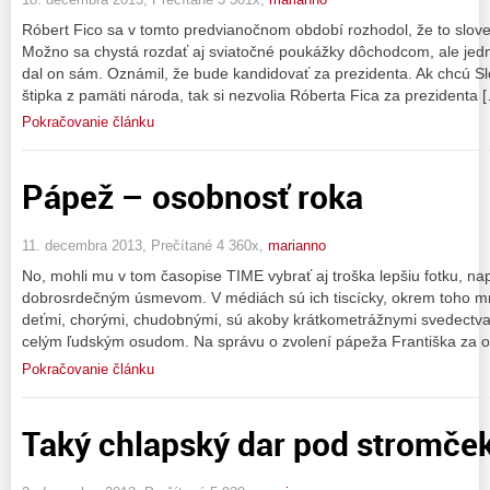
Róbert Fico sa v tomto predvianočnom období rozhodol, že to sloven
Možno sa chystá rozdať aj sviatočné poukážky dôchodcom, ale je
dal on sám. Oznámil, že bude kandidovať za prezidenta. Ak chcú Slo
štipka z pamäti národa, tak si nezvolia Róberta Fica za prezidenta 
Pokračovanie článku
Pápež – osobnosť roka
11. decembra 2013, Prečítané 4 360x,
marianno
No, mohli mu v tom časopise TIME vybrať aj troška lepšiu fotku, nap
dobrosrdečným úsmevom. V médiách sú ich tiscícky, okrem toho m
deťmi, chorými, chudobnými, sú akoby krátkometrážnymi svedectva
celým ľudským osudom. Na správu o zvolení pápeža Františka za 
Pokračovanie článku
Taký chlapský dar pod stromče