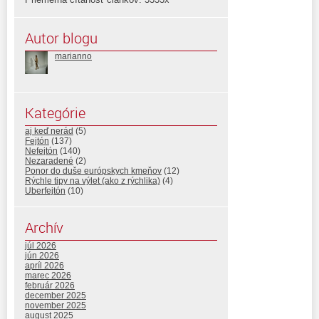
Autor blogu
marianno
Kategórie
aj keď nerád
(5)
Fejtón
(137)
Nefejtón
(140)
Nezaradené
(2)
Ponor do duše európskych kmeňov
(12)
Rýchle tipy na výlet (ako z rýchlika)
(4)
Uberfejtón
(10)
Archív
júl 2026
jún 2026
apríl 2026
marec 2026
február 2026
december 2025
november 2025
august 2025