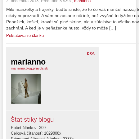
2. decembra 2013, Prečítané 5 939x,
marianno
Milé manželky a frajerky, buďte si isté, že to čo váš manžel naozaj
nikdy neprezradí. A vám nezostane nič iné, než zvyšné tri týždne n
Ponožiek, košieľ, kravát sú plné skrine, ale v zúfalstve to všetko n
zachráni. A keď je v peňaženke husto, vždy to môže […]
Pokračovanie článku
RSS
marianno
marianno.blog.pravda.sk
Štatistiky blogu
Počet článkov: 309
Celková čítanosť: 1029808x
Priemerná čítanosť článkov: 3333x