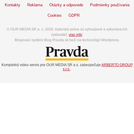
Kontakty
Reklama
Otázky a odpovede
Podmienky používania
Cookies
GDPR
© OUR MEDIA SR a. s. 2026. Autorské práva sú vyhradené a vykonáva ich
vydavateľ,
viac info
.
Blogovací systém Blog.Pravda.sk beží na technológií Wordpress.
Kompletný video servis pre OUR MEDIA SR a.s. zabezpečuje
ARBERTO GROUP
s.r.o.
.