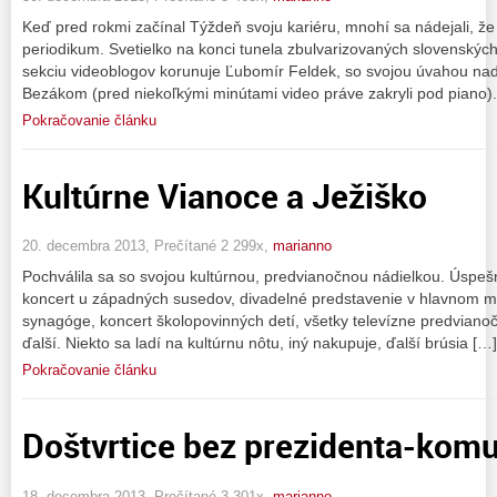
Keď pred rokmi začínal Týždeň svoju kariéru, mnohí sa nádejali, že
periodikum. Svetielko na konci tunela zbulvarizovaných slovenských
sekciu videoblogov korunuje Ľubomír Feldek, so svojou úvahou nad
Bezákom (pred niekoľkými minútami video práve zakryli pod piano).
Pokračovanie článku
Kultúrne Vianoce a Ježiško
20. decembra 2013, Prečítané 2 299x,
marianno
Pochválila sa so svojou kultúrnou, predvianočnou nádielkou. Úspe
koncert u západných susedov, divadelné predstavenie v hlavnom me
synagóge, koncert školopovinných detí, všetky televízne predvianoč
ďalší. Niekto sa ladí na kultúrnu nôtu, iný nakupuje, ďalší brúsia […]
Pokračovanie článku
Doštvrtice bez prezidenta-komu
18. decembra 2013, Prečítané 3 301x,
marianno