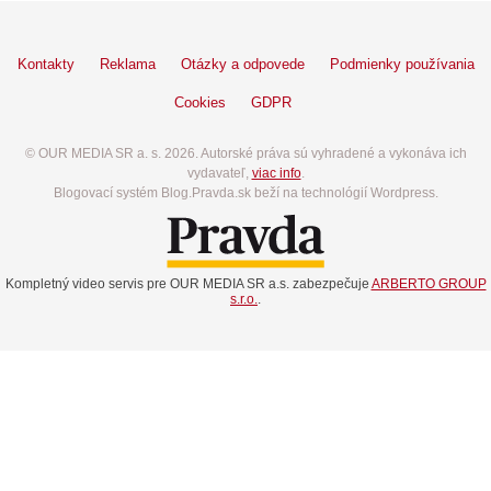
Kontakty
Reklama
Otázky a odpovede
Podmienky používania
Cookies
GDPR
© OUR MEDIA SR a. s. 2026. Autorské práva sú vyhradené a vykonáva ich
vydavateľ,
viac info
.
Blogovací systém Blog.Pravda.sk beží na technológií Wordpress.
Kompletný video servis pre OUR MEDIA SR a.s. zabezpečuje
ARBERTO GROUP
s.r.o.
.