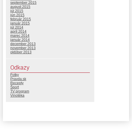
september 2015
august 2015
júl 2015
jún 2015
február 2015
január 2015
júl 2014
apríl 2014
marec 2014
január 2014
december 2013
november 2013
október 2013
Odkazy
Fotky
Pravda.sk
Recepty
Šport
TV program
Vinotéka