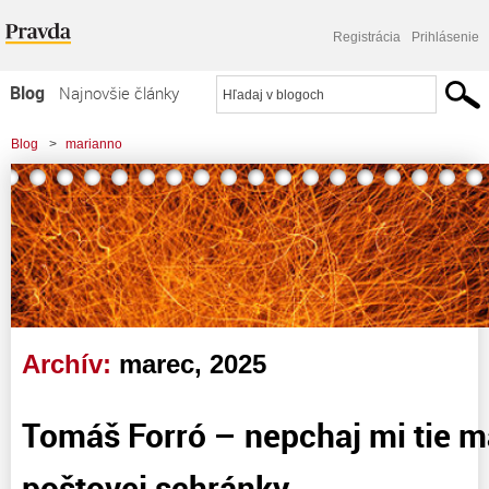
Registrácia
Prihlásenie
Blog
Najnovšie články
Najčítanejšie články
Blog
>
marianno
Najkomentovanejšie články
>
Tomáš Forró – nepchaj mi tie magoriny do poštovej schránky
Zoznam blogov
Komerčné blogy
Archív:
marec, 2025
Tomáš Forró – nepchaj mi tie m
poštovej schránky