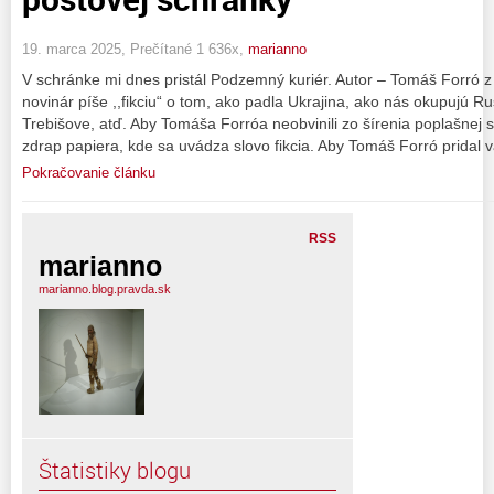
19. marca 2025, Prečítané 1 636x,
marianno
V schránke mi dnes pristál Podzemný kuriér. Autor – Tomáš Forró z
novinár píše ,,fikciu“ o tom, ako padla Ukrajina, ako nás okupujú Ru
Trebišove, atď. Aby Tomáša Forróa neobvinili zo šírenia poplašnej spr
zdrap papiera, kde sa uvádza slovo fikcia. Aby Tomáš Forró pridal 
Pokračovanie článku
RSS
marianno
marianno.blog.pravda.sk
Štatistiky blogu