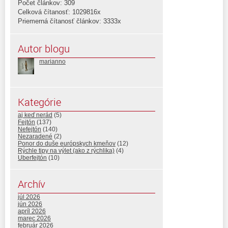
Počet článkov: 309
Celková čítanosť: 1029816x
Priemerná čítanosť článkov: 3333x
Autor blogu
marianno
Kategórie
aj keď nerád
(5)
Fejtón
(137)
Nefejtón
(140)
Nezaradené
(2)
Ponor do duše európskych kmeňov
(12)
Rýchle tipy na výlet (ako z rýchlika)
(4)
Uberfejtón
(10)
Archív
júl 2026
jún 2026
apríl 2026
marec 2026
február 2026