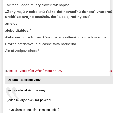
Tak teda, jeden múdry človek raz napísal:
,,Ženy majú v sebe istú ťažko definovateľnú danosť, vnútornú 
urobiť zo svojho manžela, detí a celej rodiny buď
anjelov
alebo diablov.“
Alebo niečo medzi tým. Celé myriady odtienkov a iných možností.
Hrozná predstava, a súčasne taká nádherná.
Ale tá zodpovednosť!
«
Americkí vedci vám vyženú vieru z hlavy
Tak 
Debata ( 11 príspevkov )
zodpovednosť Ach, tie ženy. ... ...
jeden múdry človek raz povedal.... ...
Prvá láska je skutočne taká jedinečná... ...