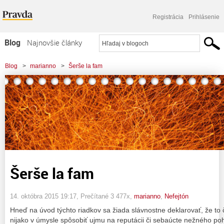
Registrácia
Prihlásenie
Blog
Najnovšie články
Najčítanejšie články
Blog
>
marianno
>
Šerše la fam
Najkomentovanejšie články
Zoznam blogov
Komerčné blogy
Šerše la fam
14. októbra 2015 19:17
, Prečítané 3 477x,
marianno
,
Nefejtón
Hneď na úvod týchto riadkov sa žiada slávnostne deklarovať, že t
nijako v úmysle spôsobiť ujmu na reputácii či sebaúcte nežného poh