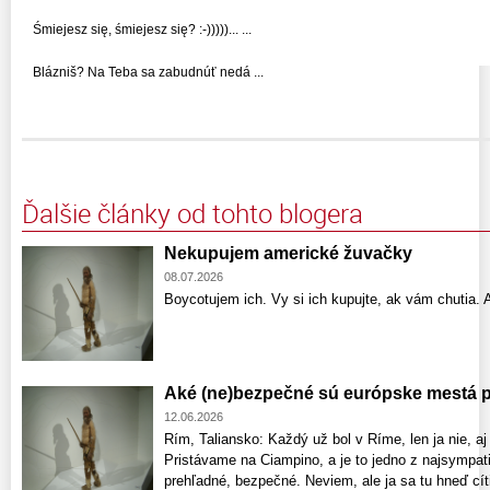
Śmiejesz się, śmiejesz się? :-)))))... ...
Blázniš? Na Teba sa zabudnúť nedá ...
Ďalšie články od tohto blogera
Nekupujem americké žuvačky
08.07.2026
Boycotujem ich. Vy si ich kupujte, ak vám chutia. A
Aké (ne)bezpečné sú európske mestá pr
12.06.2026
Rím, Taliansko: Každý už bol v Ríme, len ja nie, a
Pristávame na Ciampino, a je to jedno z najsympati
prehľadné, bezpečné. Neviem, ale ja sa tu hneď cí