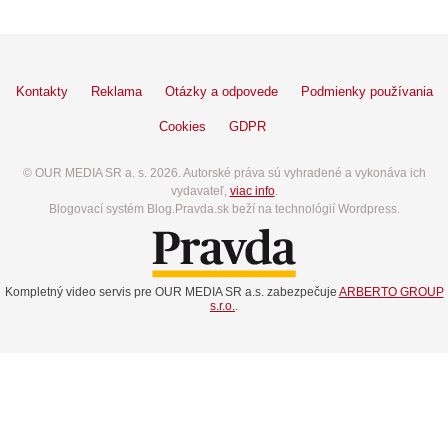
Kontakty
Reklama
Otázky a odpovede
Podmienky používania
Cookies
GDPR
© OUR MEDIA SR a. s. 2026. Autorské práva sú vyhradené a vykonáva ich
vydavateľ,
viac info
.
Blogovací systém Blog.Pravda.sk beží na technológií Wordpress.
Kompletný video servis pre OUR MEDIA SR a.s. zabezpečuje
ARBERTO GROUP
s.r.o.
.