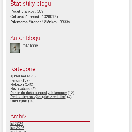
Štatistiky blogu
Počet článkov: 309
Celková čítanosť: 1029912x
Priemerná čítanosť článkov: 3333x
Autor blogu
marianno
Kategórie
aj keď nerád
(5)
Fejtón
(137)
Nefejtón
(140)
Nezaradené
(2)
Ponor do duše európskych kmeňov
(12)
Rýchle tipy na výlet (ako z rýchlika)
(4)
Uberfejtón
(10)
Archív
júl 2026
jún 2026
apríl 2026