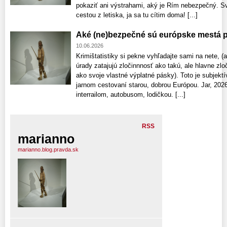
pokaziť ani výstrahami, aký je Rím nebezpečný. Sv
cestou z letiska, ja sa tu cítim doma! [...]
Aké (ne)bezpečné sú európske mestá pr
10.06.2026
Krimištatistiky si pekne vyhľadajte sami na nete, (
úrady zatajujú zločinnnosť ako takú, ale hlavne zl
ako svoje vlastné výplatné pásky). Toto je subjektí
jarnom cestovaní starou, dobrou Európou. Jar, 202
interrailom, autobusom, lodičkou. [...]
RSS
marianno
marianno.blog.pravda.sk