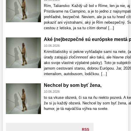
Rím, Taliansko: Každý už bol v Ríme, len ja nie, a
Pristávame na Ciampino, a je to jedno z najsympati
prehľadné, bezpečné. Neviem, ale ja sa tu hneď cí
pokaziť ani výstrahami, aký je Rím nebezpečný. Sv
cestou z letiska, ja sa tu cítim doma! [...]
Aké (ne)bezpečné sú európske mestá pr
10.06.2026
Krimištatistiky si pekne vyhľadajte sami na nete, (
úrady zatajujú zločinnnosť ako takú, ale hlavne zl
ako svoje vlastné výplatné pásky). Toto je subjektí
jarnom cestovaní starou, dobrou Európou. Jar, 202
interrailom, autobusom, lodičkou. [...]
Nechcel by som byť žena,
10.06.2026
to sa vkuse obzerá, či sa na ňu niekto pozerá. A k
že si ju každý obzerá. Nechcel by som byť žena, 
humor, je tá najväčšia výhra na svete.
RSS