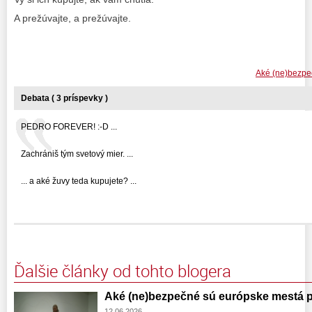
A prežúvajte, a prežúvajte.
Aké (ne)bezpeč
Debata ( 3 príspevky )
PEDRO FOREVER! :-D ...
Zachrániš tým svetový mier. ...
... a aké žuvy teda kupujete? ...
Ďalšie články od tohto blogera
Aké (ne)bezpečné sú európske mestá pr
12.06.2026