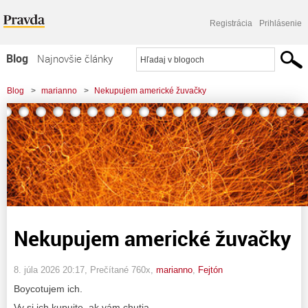
Registrácia
Prihlásenie
Blog
Najnovšie články
Najčítanejšie články
Blog
>
marianno
>
Nekupujem americké žuvačky
Najkomentovanejšie články
Zoznam blogov
Komerčné blogy
Nekupujem americké žuvačky
8. júla 2026 20:17
, Prečítané 760x,
marianno
,
Fejtón
Boycotujem ich.
Vy si ich kupujte, ak vám chutia.