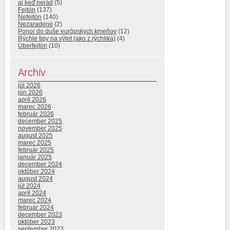
aj keď nerád
(5)
Fejtón
(137)
Nefejtón
(140)
Nezaradené
(2)
Ponor do duše európskych kmeňov
(12)
Rýchle tipy na výlet (ako z rýchlika)
(4)
Uberfejtón
(10)
Archív
júl 2026
jún 2026
apríl 2026
marec 2026
február 2026
december 2025
november 2025
august 2025
marec 2025
február 2025
január 2025
december 2024
október 2024
august 2024
júl 2024
apríl 2024
marec 2024
február 2024
december 2023
október 2023
september 2023