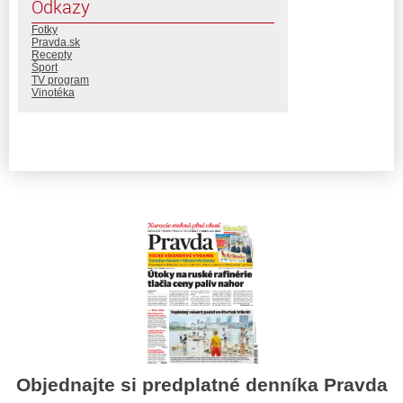
Odkazy
Fotky
Pravda.sk
Recepty
Šport
TV program
Vinotéka
Objednajte si predplatné denníka Pravda