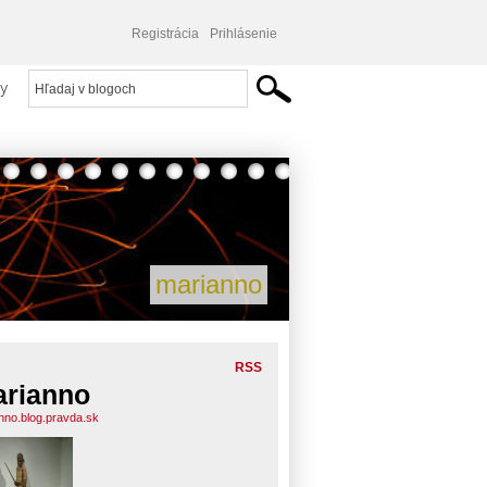
Registrácia
Prihlásenie
y
marianno
RSS
rianno
nno.blog.pravda.sk