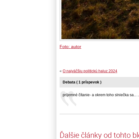
Foto: autor
«
O najväčšiu politickú haluz 2024
Debata ( 1 príspevok )
príjemné čítanie- a okrem toho slniečka sa... ..
Ďalšie články od tohto b