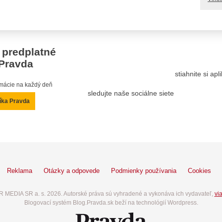
 predplatné
Pravda
stiahnite si ap
ormácie na každý deň
sledujte naše sociálne siete
íka Pravda
Reklama
Otázky a odpovede
Podmienky používania
Cookies
 MEDIA SR a. s. 2026. Autorské práva sú vyhradené a vykonáva ich vydavateľ,
via
Blogovací systém Blog.Pravda.sk beží na technológií Wordpress.