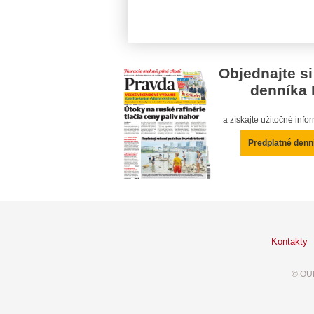
Objednajte si
denníka 
a získajte užitočné inf
Predplatné denn
Kontakty
© OUR