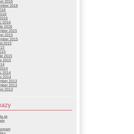
ber 2016
ember 2016
2016
2016
 2016
c 2016
uár 2016
mber 2015
ber 2015
ember 2015
st 2015
015
2015
uár 2015
ár 2015
014
 2014
c 2014
ár 2014
mber 2013
mber 2013
ber 2013
kazy
da.sk
pty
rogram
téka