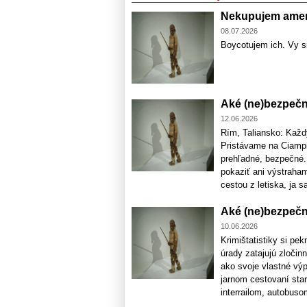
Nekupujem amer
08.07.2026
Boycotujem ich. Vy si
Aké (ne)bezpečné
12.06.2026
Rím, Taliansko: Každý
Pristávame na Ciampin
prehľadné, bezpečné.
pokaziť ani výstraham
cestou z letiska, ja sa
Aké (ne)bezpečné
10.06.2026
Krimištatistiky si pe
úrady zatajujú zločin
ako svoje vlastné výp
jarnom cestovaní sta
interrailom, autobusom