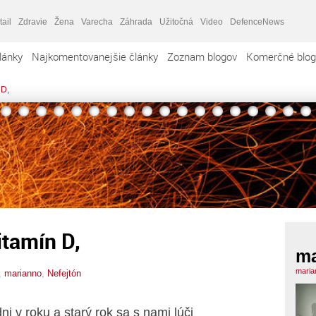
tail
Zdravie
Žena
Varecha
Záhrada
Užitočná
Video
DefenceNews
lánky
Najkomentovanejšie články
Zoznam blogov
Komerčné blog
 D,
itamín D,
ma
maria
,
marianno
,
Nefejtón
ni v roku a starý rok sa s nami lúči