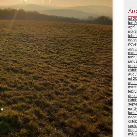
Arc
júl 2
jún 
apríl
mare
febr
dece
nove
augu
mare
febr
janu
dece
októ
augu
júl 2
apríl
mare
febr
dece
októ
sept
jún 
janu
dece
októ
sept
augu
máj 