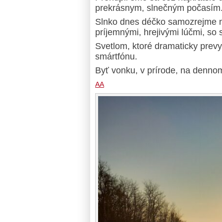
prekrásnym, slnečným počasím
Slnko dnes déčko samozrejme n
príjemnými, hrejivými lúčmi, so 
Svetlom, ktoré dramaticky prevy
smártfónu.
Byť vonku, v prírode, na dennom
AA