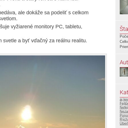
.
edáva, ale dokáže sa podeliť s celkom
svetlom.
šuje vyžiarené monitory PC, tabletu,
Šta
Poče
 svetle a byť vďačný za reálnu realitu.
Celk
Prie
Aut
Kat
aj ke
Fejtó
Nefej
Neza
Pono
Rýchl
Uberf