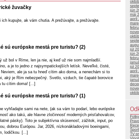
októ
sept
ické žuvačky
jún 
máj 
apríl
 ich kupujte, ak vám chutia. A prežúvajte, a prežúvajte.
mare
febr
nove
októ
sept
augu
 sú európske mestá pre turistu? (2)
júl 2
jún 
febr
 už bol v Ríme, len ja nie, aj keď už nie som najmladší.
janu
o, a je to jedno z najsympatickejších letísk. Neveľké, čisté,
júl 2
apríl
 Neviem, ale ja sa tu hneď cítim ako doma, a nenechám si to
mare
i, aký je Rím nebezpečný. Svetlo, vzduch, tie čapaté borovice
janu
 tu cítim doma! [...]
dece
nove
októ
 sú európske mestá pre turistu? (1)
Od
kne vyhľadajte sami na nete, (ak sa vám to podarí, lebo európske
nnosť ako takú, ale hlavne zločinnosť moderných prisťahovalcov,
Fotky
latné pásky). Toto je subjektívna skúsenosť, zážitok, input, po
Prav
Rece
rou, dobrou Európou. Jar, 2026, nízkonákladovými boeingami,
Šport
, lodičkou. [...]
TV p
Vino