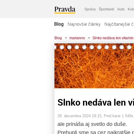
Správy
Športweb
Auto
Kok
Blog
Najnovšie články
Najčítanejšie č
Blog
>
marianno
>
Slnko nedáva len vitamín
Slnko nedáva len v
28. decembra 2024 19:15
, Prečítané 1 549x
ale prináša aj svetlo do duše.
Prehupli sme sa cez najkratšie d