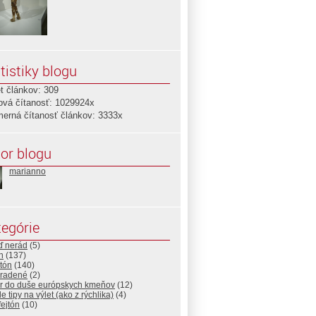
tistiky blogu
t článkov: 309
ová čítanosť: 1029924x
merná čítanosť článkov: 3333x
or blogu
marianno
egórie
ď nerád
(5)
n
(137)
tón
(140)
radené
(2)
r do duše európskych kmeňov
(12)
e tipy na výlet (ako z rýchlika)
(4)
ejtón
(10)