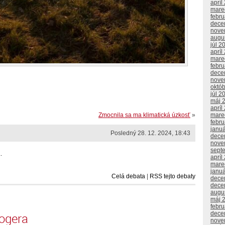
apríl
mare
febr
dece
nove
augu
júl 2
apríl
mare
febr
dece
nove
októ
júl 2
máj 
apríl
mare
Zmocnila sa ma klimatická úzkosť
»
febr
janu
Posledný 28. 12. 2024, 18:43
dece
nove
sept
.
apríl
mare
janu
Celá debata
|
RSS tejto debaty
dece
dece
augu
máj 
febr
dece
logera
nove