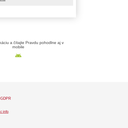
likáciu a čítajte Pravdu pohodlne aj v
mobile
GDPR
c info
.