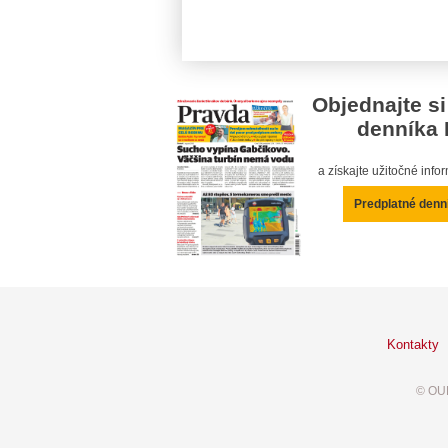
Objednajte si
denníka 
a získajte užitočné inf
Predplatné denn
Kontakty
© OUR