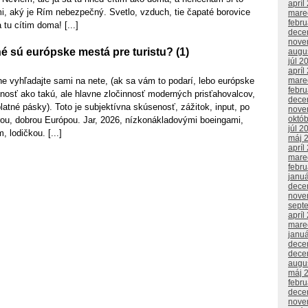
apríl
i, aký je Rím nebezpečný. Svetlo, vzduch, tie čapaté borovice
mare
febr
 tu cítim doma! [...]
dece
nove
 sú európske mestá pre turistu? (1)
augu
júl 2
apríl
mare
kne vyhľadajte sami na nete, (ak sa vám to podarí, lebo európske
febr
nnosť ako takú, ale hlavne zločinnosť moderných prisťahovalcov,
dece
latné pásky). Toto je subjektívna skúsenosť, zážitok, input, po
nove
októ
rou, dobrou Európou. Jar, 2026, nízkonákladovými boeingami,
júl 2
, lodičkou. [...]
máj 
apríl
mare
febr
janu
dece
nove
sept
apríl
mare
janu
dece
dece
augu
máj 
febr
dece
nove