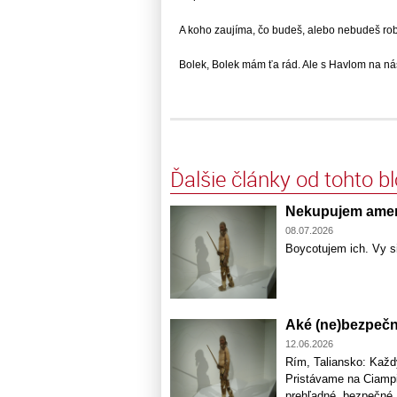
A koho zaujíma, čo budeš, alebo nebudeš robiť.
Bolek, Bolek mám ťa rád. Ale s Havlom na nás..
Ďalšie články od tohto b
Nekupujem amer
08.07.2026
Boycotujem ich. Vy si
Aké (ne)bezpečné
12.06.2026
Rím, Taliansko: Každý
Pristávame na Ciampin
prehľadné, bezpečné.