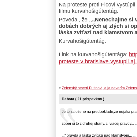
Na proteste proti Ficovi vystúpi
filmu kurvahošigútentág.
Povedal, že ,,
„Nenechajme si v
dobách dobrých aj zlých si o
láska zvíťazí nad klamstvom 
Kurvahošigútentág.
Link na kurvahošigútentága:
htt
proteste-v-bratislave-vystupil-
«
Zelenský neverí Putinovi, a ja neverím Zele
Debata ( 21 príspevkov )
Je to založené na predpoklade,že nejaká pravd
zober si to z druhej strany. ci viacej pravdy... ..
..." pravda a láska zvíťazí nad klamstvom... ...