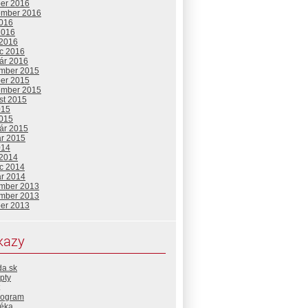
ber 2016
ember 2016
2016
2016
 2016
c 2016
uár 2016
mber 2015
ber 2015
ember 2015
st 2015
015
2015
uár 2015
ár 2015
014
 2014
c 2014
ár 2014
mber 2013
mber 2013
ber 2013
kazy
da.sk
pty
rogram
téka