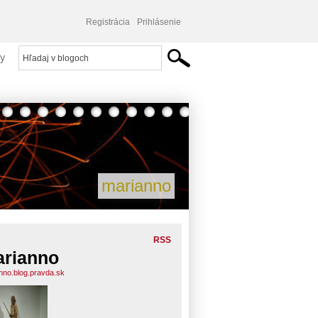
Registrácia
Prihlásenie
y
marianno
RSS
rianno
nno.blog.pravda.sk