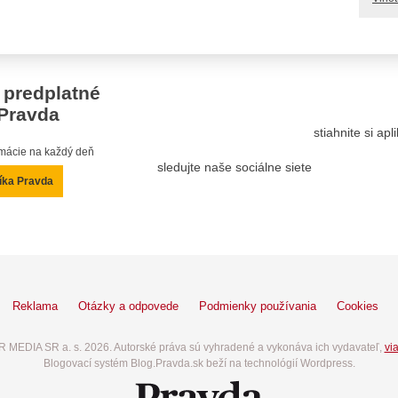
 predplatné
Pravda
stiahnite si ap
ormácie na každý deň
sledujte naše sociálne siete
íka Pravda
Reklama
Otázky a odpovede
Podmienky používania
Cookies
 MEDIA SR a. s. 2026. Autorské práva sú vyhradené a vykonáva ich vydavateľ,
via
Blogovací systém Blog.Pravda.sk beží na technológií Wordpress.