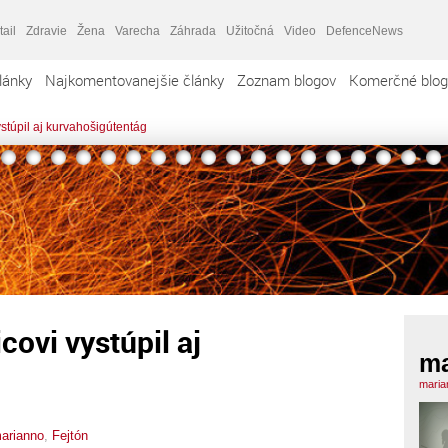
tail
Zdravie
Žena
Varecha
Záhrada
Užitočná
Video
DefenceNews
lánky
Najkomentovanejšie články
Zoznam blogov
Komerčné blog
ystúpil aj kurvahošigútentág
covi vystúpil aj
ma
maria
arianno
,
Fejtón