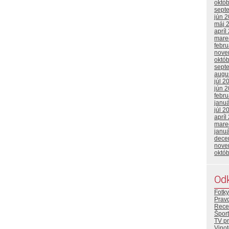
októ
sept
jún 
máj 
apríl
mare
febr
nove
októ
sept
augu
júl 2
jún 
febr
janu
júl 2
apríl
mare
janu
dece
nove
októ
Od
Fotky
Prav
Rece
Šport
TV p
Vino