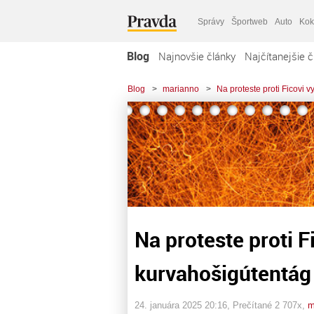
Správy
Športweb
Auto
Kok
Blog
Najnovšie články
Najčítanejšie č
Blog
>
marianno
>
Na proteste proti Ficovi v
Na proteste proti Fi
kurvahošigútentág
24. januára 2025 20:16
, Prečítané 2 707x,
m