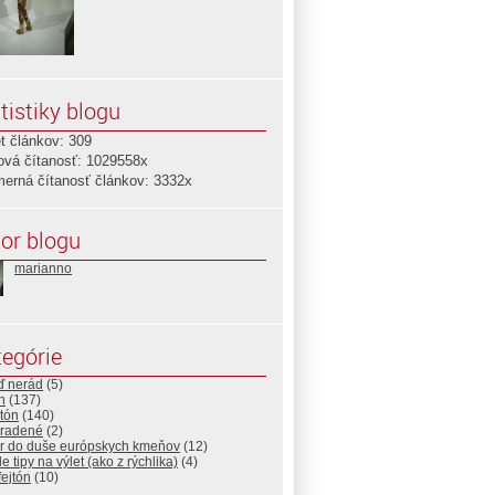
tistiky blogu
t článkov: 309
ová čítanosť: 1029558x
merná čítanosť článkov: 3332x
or blogu
marianno
egórie
ď nerád
(5)
n
(137)
tón
(140)
radené
(2)
r do duše európskych kmeňov
(12)
e tipy na výlet (ako z rýchlika)
(4)
ejtón
(10)