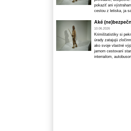
pokaziť ani výstraham
cestou z letiska, ja sa
Aké (ne)bezpečné
10.06.2026
Krimištatistiky si pe
úrady zatajujú zločin
ako svoje vlastné výp
jarnom cestovaní sta
interrailom, autobusom