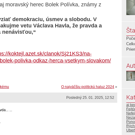
l aj moravský herec Bolek Polívka, známy z
ziať demokraciu, úsmev a slobodu. V
pakujme vetu Václava Havla, že pravda a
Šta
a nenávisťou,“
Poče
Celk
Prie
ps://koktejl.azet.sk/clanok/Sj21KS3/na-
aj-bolek-polivka-odkaz-herca-vsetkym-slovakom/
Aut
nskému
O najväčšiu politickú haluz 2024
»
Kat
Posledný 25. 01. 2025, 12:52
aj ke
Fejtó
a... ...
Nefej
Neza
Pono
.
Rýchl
Uberf