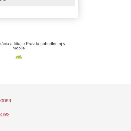
likáciu a čítajte Pravdu pohodlne aj v
mobile
GDPR
c info
.