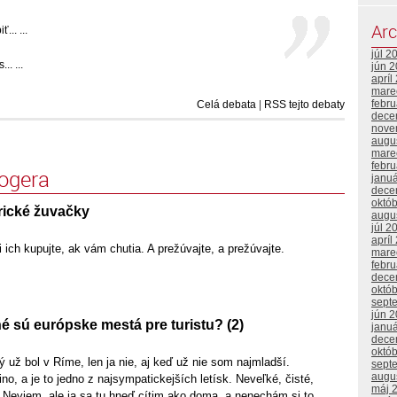
Arc
.. ...
júl 2
. ...
jún 
apríl
mare
febr
Celá debata
|
RSS tejto debaty
dece
nove
augu
mare
febr
logera
janu
dece
októ
ické žuvačky
augu
júl 2
apríl
 ich kupujte, ak vám chutia. A prežúvajte, a prežúvajte.
mare
febr
dece
októ
sept
jún 
 sú európske mestá pre turistu? (2)
janu
dece
októ
 už bol v Ríme, len ja nie, aj keď už nie som najmladší.
sept
augu
o, a je to jedno z najsympatickejších letísk. Neveľké, čisté,
máj 
 Neviem, ale ja sa tu hneď cítim ako doma, a nenechám si to