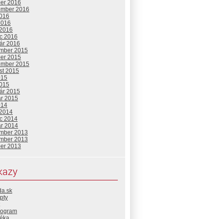
ber 2016
ember 2016
2016
2016
 2016
c 2016
uár 2016
mber 2015
ber 2015
ember 2015
st 2015
015
2015
uár 2015
ár 2015
014
 2014
c 2014
ár 2014
mber 2013
mber 2013
ber 2013
kazy
da.sk
pty
rogram
téka