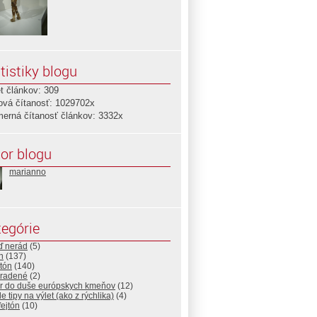
tistiky blogu
t článkov: 309
ová čítanosť: 1029702x
merná čítanosť článkov: 3332x
or blogu
marianno
egórie
ď nerád
(5)
n
(137)
tón
(140)
radené
(2)
r do duše európskych kmeňov
(12)
e tipy na výlet (ako z rýchlika)
(4)
ejtón
(10)