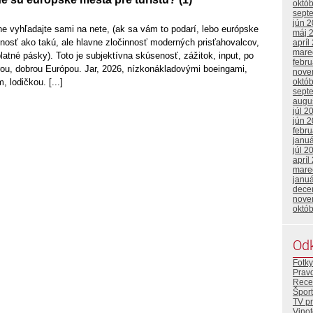
októ
sept
jún 
kne vyhľadajte sami na nete, (ak sa vám to podarí, lebo európske
máj 
nnosť ako takú, ale hlavne zločinnosť moderných prisťahovalcov,
apríl
mare
latné pásky). Toto je subjektívna skúsenosť, zážitok, input, po
febr
rou, dobrou Európou. Jar, 2026, nízkonákladovými boeingami,
nove
, lodičkou. [...]
októ
sept
augu
júl 2
jún 
febr
janu
júl 2
apríl
mare
janu
dece
nove
októ
Od
Fotky
Prav
Rece
Šport
TV p
Vino