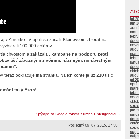
Arc
júl 2
jún 
apríl
mare
febr
a aj v Amerike. V apríli sa začali Kleinovcom zbierať na
dece
nove
yzbierali 100 000 dolárov.
augu
mare
tla chvostom a zakázala
,,kampane na podporu proti
febr
obzvlášť závažnými zločinmi, násilným, nenávistným,
janu
onaním”.
dece
októ
 teraz pokračuje iná stránka. Na ich konte je už 210 tisíc
augu
júl 2
apríl
mare
somáril taký Ezop!
febr
dece
októ
sept
jún 
Spýtajte sa Google robota s umnou inteligenciou
»
janu
dece
októ
Posledný 09. 07. 2015, 17:58
sept
augu
máj 