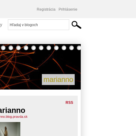
Registrácia
Prihlásenie
y
marianno
RSS
rianno
nno.blog.pravda.sk