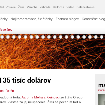
tail
Zdravie
Žena
Varecha
Záhrada
Užitočná
Video
DefenceNews
lánky
Najkomentovanejšie články
Zoznam blogov
Komerčné blog
íc dolárov
135 tisíc dolárov
ma
maria
nno
,
Fejtón
vadobná torta.
Aaron a Melissa Kleinovci
zo štátu Oregon
árov. Vlastne za jej neupečenie. Živili sa pečením tôrt a