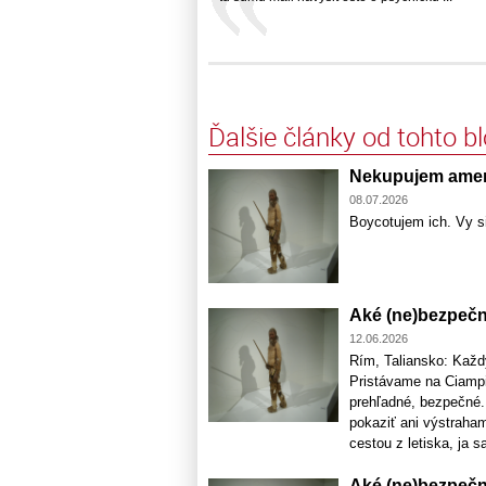
Ďalšie články od tohto b
Nekupujem amer
08.07.2026
Boycotujem ich. Vy si
Aké (ne)bezpečné
12.06.2026
Rím, Taliansko: Každý
Pristávame na Ciampin
prehľadné, bezpečné.
pokaziť ani výstraham
cestou z letiska, ja sa
Aké (ne)bezpečné