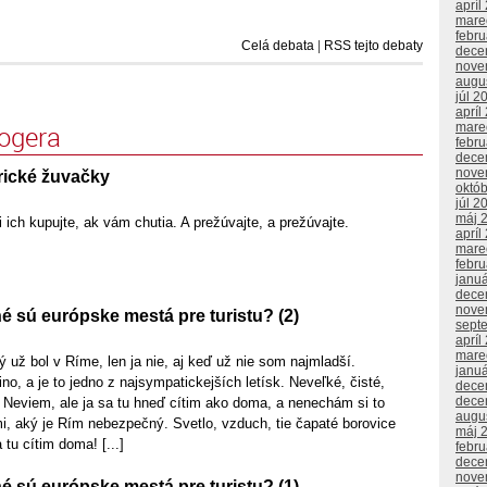
apríl
mare
febr
Celá debata
|
RSS tejto debaty
dece
nove
augu
júl 2
apríl
logera
mare
febr
dece
nove
ické žuvačky
októ
júl 2
máj 
 ich kupujte, ak vám chutia. A prežúvajte, a prežúvajte.
apríl
mare
febr
janu
dece
nove
 sú európske mestá pre turistu? (2)
sept
apríl
mare
 už bol v Ríme, len ja nie, aj keď už nie som najmladší.
janu
o, a je to jedno z najsympatickejších letísk. Neveľké, čisté,
dece
dece
 Neviem, ale ja sa tu hneď cítim ako doma, a nenechám si to
augu
i, aký je Rím nebezpečný. Svetlo, vzduch, tie čapaté borovice
máj 
 tu cítim doma! [...]
febr
dece
nove
 sú európske mestá pre turistu? (1)