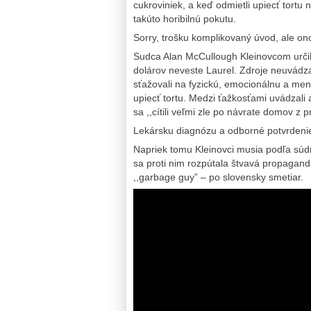
cukroviniek, a keď odmietli upiecť tort
takúto horibilnú pokutu.
Sorry, trošku komplikovaný úvod, ale ono
Sudca Alan McCullough Kleinovcom určil, 
dolárov neveste Laurel. Zdroje neuvádzaj
sťažovali na fyzickú, emocionálnu a ment
upiecť tortu. Medzi ťažkosťami uvádzali 
sa ,,cítili veľmi zle po návrate domov z p
Lekársku diagnózu a odborné potvrdenie
Napriek tomu Kleinovci musia podľa súdn
sa proti nim rozpútala štvavá propagan
,,garbage guy” – po slovensky smetiar.