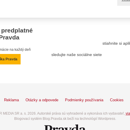
 predplatné
Pravda
stiahnite si ap
ormácie na každý deň
sledujte naše sociálne siete
íka Pravda
Reklama
Otázky a odpovede
Podmienky používania
Cookies
 MEDIA SR a. s. 2026. Autorské práva sú vyhradené a vykonáva ich vydavateľ,
via
Blogovací systém Blog.Pravda.sk beží na technológií Wordpress.