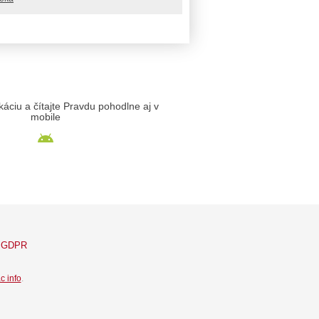
likáciu a čítajte Pravdu pohodlne aj v
mobile
GDPR
c info
.