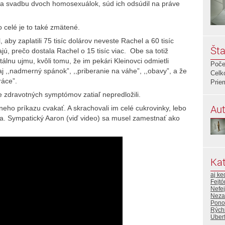
u na svadbu dvoch homosexuálok, súd ich odsúdil na práve
 celé je to také zmätené.
aby zaplatili 75 tisíc dolárov neveste Rachel a 60 tisíc
Šta
ú, prečo dostala Rachel o 15 tisíc viac. Obe sa totiž
álnu ujmu, kvôli tomu, že im pekári Kleinovci odmietli
Poče
aj ,,nadmerný spánok”, ,,priberanie na váhe”, ,,obavy”, a že
Celk
ráce”.
Prie
 zdravotných symptómov zatiaľ nepredložili.
Aut
eho príkazu cvakať. A skrachovali im celé cukrovinky, lebo
da. Sympatický Aaron (viď video) sa musel zamestnať ako
Kat
aj ke
Fejtó
Nefej
Neza
Pono
Rýchl
Uberf