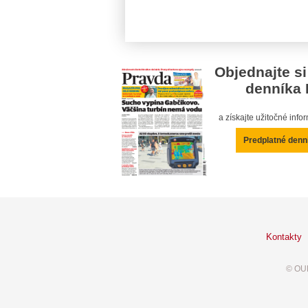
Objednajte si
denníka 
a získajte užitočné inf
Predplatné denn
Kontakty
© OUR