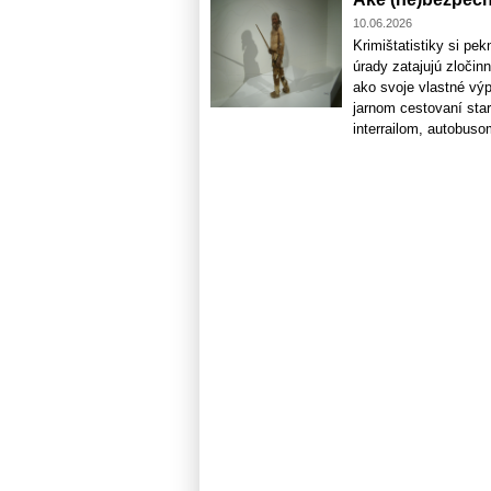
10.06.2026
Krimištatistiky si pe
úrady zatajujú zločin
ako svoje vlastné výp
jarnom cestovaní sta
interrailom, autobusom