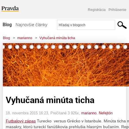
Registrácia
Prihlásenie
Blog
Najnovšie články
Najčítanejšie články
Blog
>
marianno
>
Vyhučaná minúta ticha
Najkomentovanejšie články
Zoznam blogov
Komerčné blogy
Vyhučaná minúta ticha
18. novembra 2015 16:23
, Prečítané 3 926x,
marianno
,
Nefejtón
Futbalový zápas
Turecko versus Grécko v Istanbule. Minúta ticha n
masakry, ktorú tureckí fanúšikovia prehlušia hlasným bučaním. Re