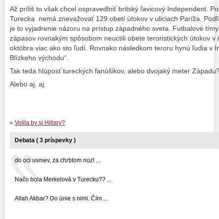
Až príliš to však chcel ospravedlniť britský ľavicový Independent. P
Turecka nemá znevažovať 129 obetí útokov v uliciach Paríža. Pod
je to vyjadrenie názoru na prístup západného sveta. Futbalové tím
zápasov rovnakým spôsobom neuctili obete teroristických útokov v A
októbra viac ako sto ľudí. Rovnako následkom teroru hynú ľudia v Ir
Blízkeho východu“.
Tak teda hlúposť tureckých fanúšikov, alebo dvojaký meter Západu
Alebo aj, aj.
«
Volila by si Hillary?
Debata ( 3 príspevky )
do oci usmev, za chrbtom noz! ...
Načo bola Merkelová v Turecku?? ...
Allah Akbar? Do únie s nimi. Čím ...