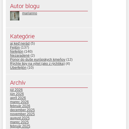
Autor blogu
marianno
Kategórie
aj keď nerád
(5)
Fejtón
(137)
Nefejtón
(140)
Nezaradené
(2)
Ponor do duše európskych kmeňov
(12)
Rýchle tipy na výlet (ako z rýchlika)
(4)
Uberfejtón
(10)
Archív
júl 2026
jún 2026
apríl 2026
marec 2026
február 2026
december 2025
november 2025
august 2025
marec 2025
február 2025