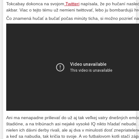
Tokcabay dokonca na svojom
Twitteri
napísala, že po hučaní nasled
akbar. Viac o tejto tému už nemieni twittovať, lebo ju bombardujú 
Čo znamená hučať a bučať počas minúty ticha, si možno pozrieť na
Ani ma nenapadne prilievať do už aj tak veľkej vatry dnešných emóc
štadióne, a na tribúnach asi nejaké vysoké IQ nikto hľadať nebude. 
nielen ich dávni derby rivali, ale aj dva v minulosti dosť znepriatele
a keď sa nabudia, tak kričia to svoje. A vo futbalovom kotli stačí záp