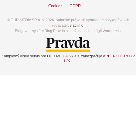
Cookies
GDPR
© OUR MEDIA SR a. s. 2026. Autorské práva sú vyhradené a vykonáva ich
vydavateľ,
viac info
.
Blogovací systém Blog.Pravda.sk beží na technológií Wordpress.
Kompletný video servis pre OUR MEDIA SR a.s. zabezpečuje
ARBERTO GROUP
s.r.o.
.