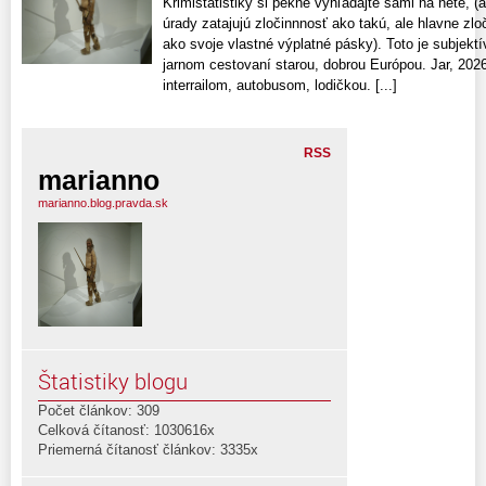
Krimištatistiky si pekne vyhľadajte sami na nete, (
úrady zatajujú zločinnnosť ako takú, ale hlavne zl
ako svoje vlastné výplatné pásky). Toto je subjektí
jarnom cestovaní starou, dobrou Európou. Jar, 202
interrailom, autobusom, lodičkou. [...]
RSS
marianno
marianno.blog.pravda.sk
Štatistiky blogu
Počet článkov: 309
Celková čítanosť: 1030616x
Priemerná čítanosť článkov: 3335x