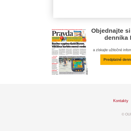
Objednajte si
denníka 
a získajte užitočné inf
Predplatné denn
Kontakty
© OUR