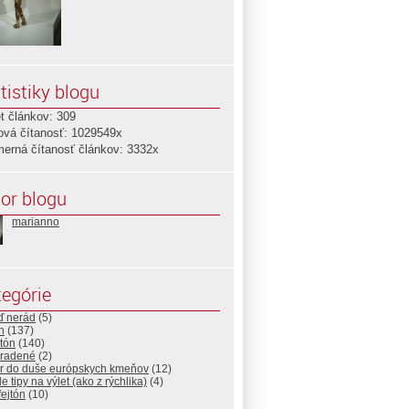
tistiky blogu
t článkov: 309
ová čítanosť: 1029549x
merná čítanosť článkov: 3332x
or blogu
marianno
egórie
ď nerád
(5)
n
(137)
tón
(140)
radené
(2)
r do duše európskych kmeňov
(12)
e tipy na výlet (ako z rýchlika)
(4)
ejtón
(10)