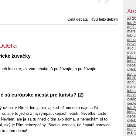
Arc
júl 2
Celá debata
|
RSS tejto debaty
jún 
apríl
mare
febr
dece
logera
nove
augu
mare
ické žuvačky
febr
janu
dece
 ich kupujte, ak vám chutia. A prežúvajte, a prežúvajte.
októ
augu
júl 2
apríl
mare
febr
 sú európske mestá pre turistu? (2)
dece
októ
sept
 už bol v Ríme, len ja nie, aj keď už nie som najmladší.
jún 
janu
o, a je to jedno z najsympatickejších letísk. Neveľké, čisté,
dece
 Neviem, ale ja sa tu hneď cítim ako doma, a nenechám si to
októ
sept
i, aký je Rím nebezpečný. Svetlo, vzduch, tie čapaté borovice
augu
 tu cítim doma! [...]
máj 