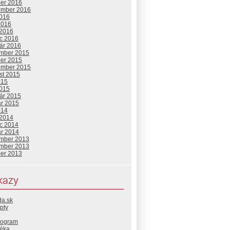
ber 2016
ember 2016
2016
2016
 2016
c 2016
uár 2016
mber 2015
ber 2015
ember 2015
st 2015
015
2015
uár 2015
ár 2015
014
 2014
c 2014
ár 2014
mber 2013
mber 2013
ber 2013
kazy
da.sk
pty
rogram
téka