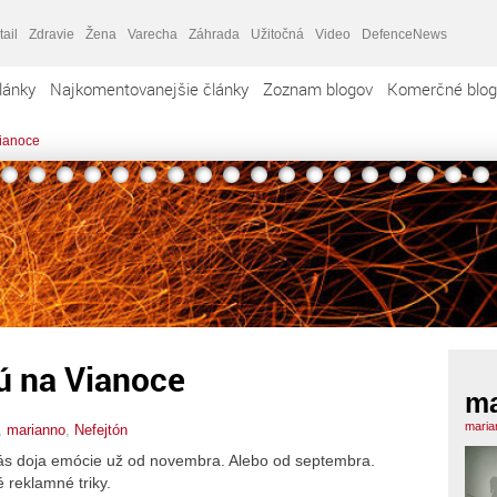
tail
Zdravie
Žena
Varecha
Záhrada
Užitočná
Video
DefenceNews
lánky
Najkomentovanejšie články
Zoznam blogov
Komerčné blog
Vianoce
ú na Vianoce
ma
maria
,
marianno
,
Nefejtón
nás doja emócie už od novembra. Alebo od septembra.
 reklamné triky.