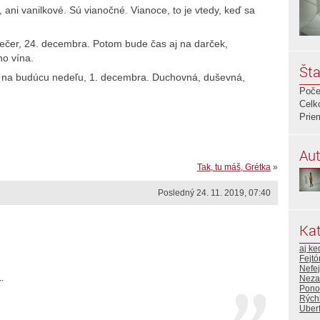
ani vanilkové. Sú vianočné. Vianoce, to je vtedy, keď sa
večer, 24. decembra. Potom bude čas aj na darček,
ho vína.
Šta
a na budúcu nedeľu, 1. decembra. Duchovná, duševná,
Poče
Celk
Prie
Aut
Tak, tu máš, Grétka
»
Posledný 24. 11. 2019, 07:40
Kat
aj ke
Fejtó
Nefej
.
Neza
Pono
Rýchl
Uberf