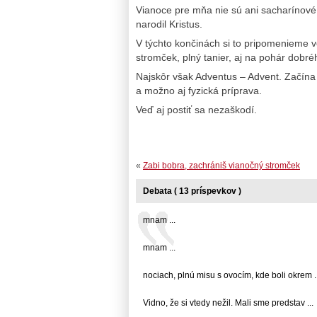
Vianoce pre mňa nie sú ani sacharínové, 
narodil Kristus.
V týchto končinách si to pripomenieme 
stromček, plný tanier, aj na pohár dobré
Najskôr však Adventus – Advent. Začín
a možno aj fyzická príprava.
Veď aj postiť sa nezaškodí.
«
Zabi bobra, zachrániš vianočný stromček
Debata ( 13 príspevkov )
mnam ...
mnam ...
nociach, plnú misu s ovocím, kde boli okrem ..
Vidno, že si vtedy nežil. Mali sme predstav ...