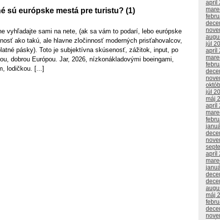
apríl
mare
 sú európske mestá pre turistu? (1)
febr
dece
nove
kne vyhľadajte sami na nete, (ak sa vám to podarí, lebo európske
augu
nnosť ako takú, ale hlavne zločinnosť moderných prisťahovalcov,
júl 2
latné pásky). Toto je subjektívna skúsenosť, zážitok, input, po
apríl
mare
rou, dobrou Európou. Jar, 2026, nízkonákladovými boeingami,
febr
, lodičkou. [...]
dece
nove
októ
júl 2
máj 
apríl
mare
febr
janu
dece
nove
sept
apríl
mare
janu
dece
dece
augu
máj 
febr
dece
nove