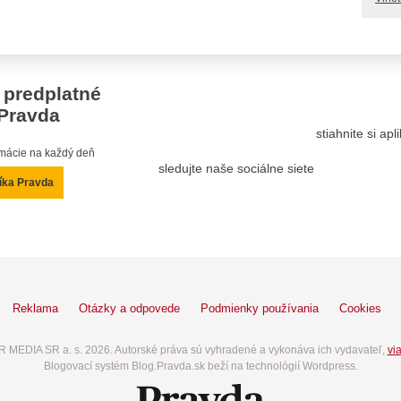
 predplatné
Pravda
stiahnite si ap
ormácie na každý deň
sledujte naše sociálne siete
íka Pravda
Reklama
Otázky a odpovede
Podmienky používania
Cookies
 MEDIA SR a. s. 2026. Autorské práva sú vyhradené a vykonáva ich vydavateľ,
via
Blogovací systém Blog.Pravda.sk beží na technológií Wordpress.