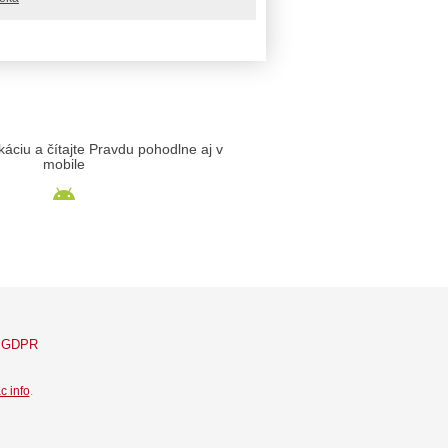
likáciu a čítajte Pravdu pohodlne aj v
mobile
GDPR
c info
.