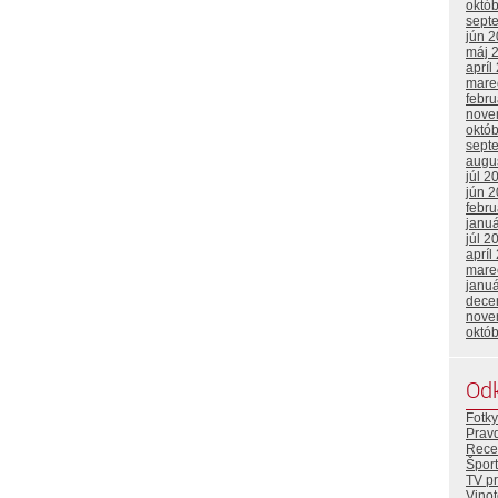
októ
sept
jún 
máj 
apríl
mare
febr
nove
októ
sept
augu
júl 2
jún 
febr
janu
júl 2
apríl
mare
janu
dece
nove
októ
Od
Fotky
Prav
Rece
Šport
TV p
Vino