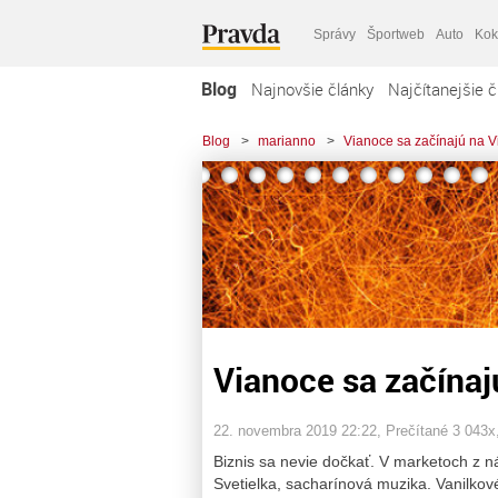
Správy
Športweb
Auto
Kok
Blog
Najnovšie články
Najčítanejšie č
Blog
>
marianno
>
Vianoce sa začínajú na 
Vianoce sa začínaj
22. novembra 2019 22:22
, Prečítané 3 043x
Biznis sa nevie dočkať. V marketoch z 
Svetielka, sacharínová muzika. Vanilkové