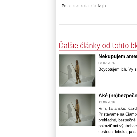
Presne ste to dali obidvaja. ...
Ďalšie články od tohto b
Nekupujem amer
08.07.2026
Boycotujem ich. Vy si
Aké (ne)bezpečné
12.06.2026
Rím, Taliansko: Každý
Pristávame na Ciampin
prehľadné, bezpečné.
pokaziť ani výstraham
cestou z letiska, ja sa