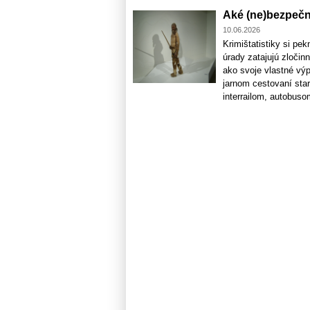
Aké (ne)bezpečné
10.06.2026
Krimištatistiky si pe
úrady zatajujú zločin
ako svoje vlastné výp
jarnom cestovaní sta
interrailom, autobusom