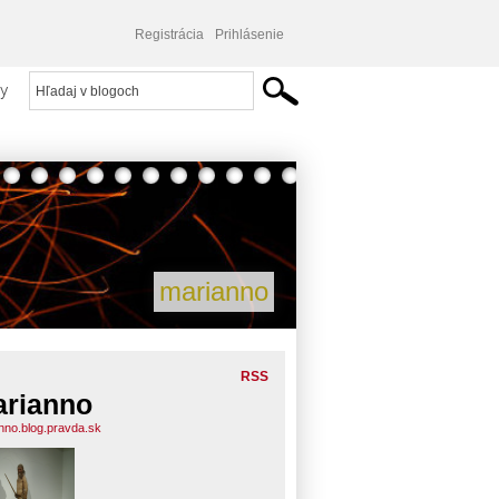
Registrácia
Prihlásenie
y
marianno
RSS
rianno
nno.blog.pravda.sk