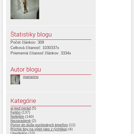
Štatistiky blogu
Počet článkov: 309
Celková čítanosť: 1030337x
Priemerná čítanosť článkov: 3334x
Autor blogu
marianno
Kategórie
aj keď nerád
(5)
Fejtón
(137)
Nefejtón
(140)
Nezaradené
(2)
Ponor do duše európskych kmeňov
(12)
Rýchle tipy na výlet (ako z rýchlika)
(4)
Uberfejtón
(10)