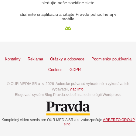
sledujte naše sociálne siete
stiahnite si aplikáciu a čítajte Pravdu pohodlne aj v
mobile
Kontakty
Reklama
Otázky a odpovede
Podmienky používania
Cookies
GDPR
© OUR MEDIA SR a. s. 2026. Autorské práva sú vyhradené a vykonáva ich
vydavateľ,
viac info
.
Blogovací systém Blog.Pravda.sk beží na technológií Wordpress.
Kompletný video servis pre OUR MEDIA SR a.s. zabezpečuje
ARBERTO GROUP
s.r.o.
.