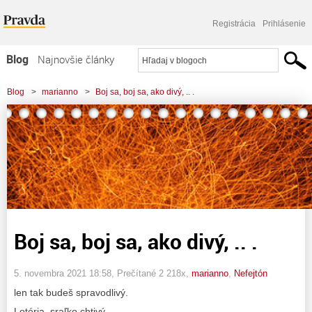
Registrácia
Prihlásenie
Blog
Najnovšie články
Najčítanejšie články
Blog
>
marianno
>
Boj sa, boj sa, ako divý, .. .
Najkomentovanejšie články
Zoznam blogov
Komerčné blogy
Boj sa, boj sa, ako divý, .. .
5. novembra 2021 18:58
, Prečítané 2 218x,
marianno
,
Nefejtón
len tak budeš spravodlivý.
Lotéria, sraľko chtivý,