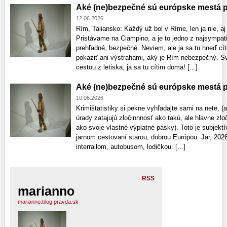
Aké (ne)bezpečné sú európske mestá pr
12.06.2026
Rím, Taliansko: Každý už bol v Ríme, len ja nie, a
Pristávame na Ciampino, a je to jedno z najsympati
prehľadné, bezpečné. Neviem, ale ja sa tu hneď cí
pokaziť ani výstrahami, aký je Rím nebezpečný. Sv
cestou z letiska, ja sa tu cítim doma! [...]
Aké (ne)bezpečné sú európske mestá pr
10.06.2026
Krimištatistiky si pekne vyhľadajte sami na nete, (
úrady zatajujú zločinnnosť ako takú, ale hlavne zl
ako svoje vlastné výplatné pásky). Toto je subjektí
jarnom cestovaní starou, dobrou Európou. Jar, 202
interrailom, autobusom, lodičkou. [...]
RSS
marianno
marianno.blog.pravda.sk