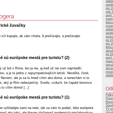
októ
sept
jún 
máj 
logera
apríl
mare
febr
ické žuvačky
nove
októ
sept
 ich kupujte, ak vám chutia. A prežúvajte, a prežúvajte.
augu
júl 2
jún 
febr
janu
júl 2
 sú európske mestá pre turistu? (2)
apríl
mare
janu
 už bol v Ríme, len ja nie, aj keď už nie som najmladší.
dece
nove
o, a je to jedno z najsympatickejších letísk. Neveľké, čisté,
októ
 Neviem, ale ja sa tu hneď cítim ako doma, a nenechám si to
i, aký je Rím nebezpečný. Svetlo, vzduch, tie čapaté borovice
Od
 tu cítim doma! [...]
Fotky
 sú európske mestá pre turistu? (1)
Prav
Rece
Šport
kne vyhľadajte sami na nete, (ak sa vám to podarí, lebo európske
TV p
Vino
nnosť ako takú, ale hlavne zločinnosť moderných prisťahovalcov,