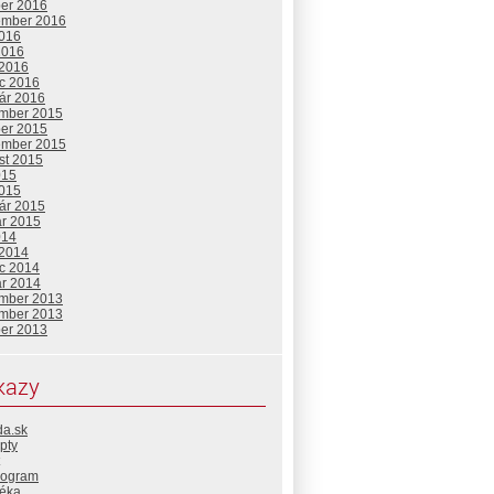
ber 2016
ember 2016
2016
2016
 2016
c 2016
uár 2016
mber 2015
ber 2015
ember 2015
st 2015
015
2015
uár 2015
ár 2015
014
 2014
c 2014
ár 2014
mber 2013
mber 2013
ber 2013
kazy
da.sk
pty
rogram
téka