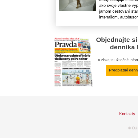
ako svoje vlastné výp
jarnom cestovaní sta
interrailom, autobusom
Objednajte si
denníka 
a získajte užitočné inf
Predplatné denn
Kontakty
© OUR