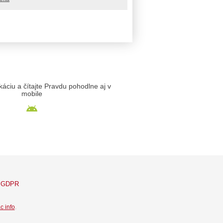
likáciu a čítajte Pravdu pohodlne aj v
mobile
GDPR
c info
.