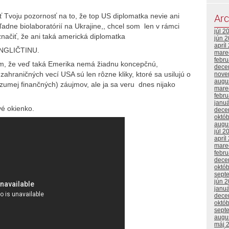
Arc
ť Tvoju pozornosť na to, že top US diplomatka nevie ani
ľadne biolaboratórií na Ukrajine,, chcel som len v rámci
júl 2
načiť, že ani taká americká diplomatka
jún 
apríl
NGLIČTINU.
mare
febr
jem, že veď taká Emerika nemá žiadnu koncepčnú,
dece
 zahraničných vecí USA sú len rôzne kliky, ktoré sa usilujú o
nove
augu
ozumej finančných) záujmov, ale ja sa veru dnes nijako
mare
febr
janu
vé okienko.
dece
októ
augu
júl 2
apríl
mare
febr
dece
októ
sept
jún 
janu
dece
októ
sept
augu
máj 