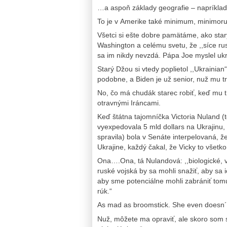
…a aspoň základy geografie – napríklad p
To je v Amerike také minimum, minimor
Všetci si ešte dobre pamätáme, ako st
Washington a celému svetu, že ,,síce ru
sa im nikdy nevzdá. Pápa Joe myslel ukr
Starý Džou si vtedy poplietol ,,Ukrainian“ 
podobne, a Biden je už senior, nuž mu tr
No, čo má chudák starec robiť, keď mu tí
otravnými Iráncami.
Keď štátna tajomníčka Victoria Nuland (t
vyexpedovala 5 mld dollars na Ukrajinu, 
spravila) bola v Senáte interpelovaná, že 
Ukrajine, každý čakal, že Vicky to všetk
Ona….Ona, tá Nulandová: ,,biologické, 
ruské vojská by sa mohli snažiť, aby sa 
aby sme potenciálne mohli zabrániť tomu
rúk.“
As mad as broomstick. She even doesn´t
Nuž, môžete ma opraviť, ale skoro som si 