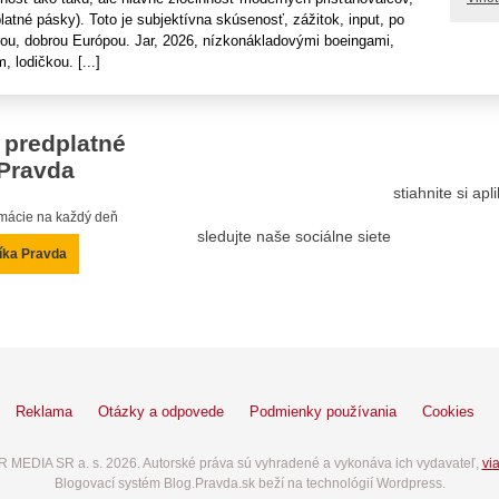
latné pásky). Toto je subjektívna skúsenosť, zážitok, input, po
rou, dobrou Európou. Jar, 2026, nízkonákladovými boeingami,
, lodičkou. [...]
 predplatné
Pravda
stiahnite si ap
ormácie na každý deň
sledujte naše sociálne siete
íka Pravda
Reklama
Otázky a odpovede
Podmienky používania
Cookies
 MEDIA SR a. s. 2026. Autorské práva sú vyhradené a vykonáva ich vydavateľ,
via
Blogovací systém Blog.Pravda.sk beží na technológií Wordpress.