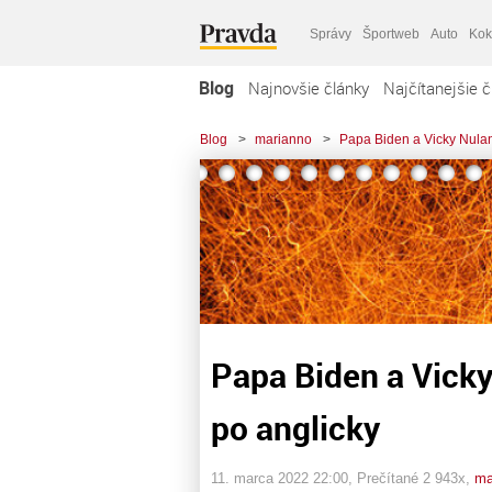
Správy
Športweb
Auto
Kok
Blog
Najnovšie články
Najčítanejšie č
Blog
>
marianno
>
Papa Biden a Vicky Nulan
Papa Biden a Vicky
po anglicky
11. marca 2022 22:00
, Prečítané 2 943x,
ma