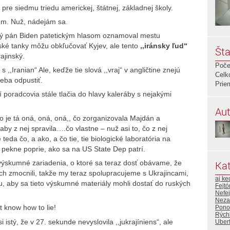
re siedmu triedu americkej, štátnej, základnej školy.
um. Nuž, nádejám sa.
arý pán Biden patetickým hlasom oznamoval mestu
ské tanky môžu obkľučovať Kyjev, ale tento
,,iránsky ľud“
Šta
ajinský.
Poče
s ,,Iranian“ Ale, keďže tie slová ,,vraj“ v angličtine znejú
Celk
eba odpustiť.
Prie
 poradcovia stále tlačia do hlavy kaleráby s nejakými
Aut
o je tá oná, oná, oná,, čo zorganizovala Majdán a
aby z nej spravila….čo vlastne – nuž asi to, čo z nej
teda čo, a ako, a čo tie, tie biologické laboratória na
o pekne poprie, ako sa na US State Dep patrí.
Kat
výskumné zariadenia, o ktoré sa teraz dosť obávame, že
ich zmocnili, takže my teraz spolupracujeme s Ukrajincami,
aj ke
, aby sa tieto výskumné materiály mohli dostať do ruských
Fejtó
Nefej
Neza
 know how to lie!
Pono
Rýchl
istý, že v 27. sekunde nevyslovila ,,jukrajíniens“, ale
Uberf