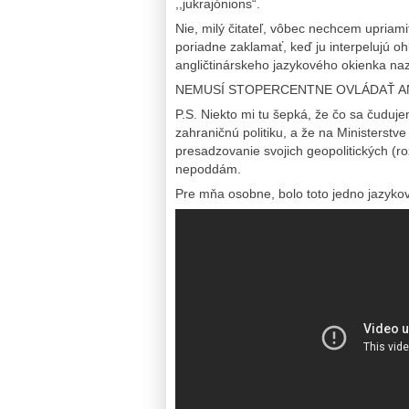
,,jukrajónions“.
Nie, milý čitateľ, vôbec nechcem upriami
poriadne zaklamať, keď ju interpelujú oh
angličtinárskeho jazykového okienka naz
NEMUSÍ STOPERCENTNE OVLÁDAŤ A
P.S. Niekto mi tu šepká, že čo sa čudu
zahraničnú politiku, a že na Ministerstve
presadzovanie svojich geopolitických (r
nepoddám.
Pre mňa osobne, bolo toto jedno jazyko