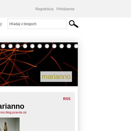
Registrácia
Prihlásenie
y
marianno
RSS
rianno
nno.blog.pravda.sk