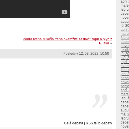
apríl
mare
febr
dece
nove
augu
júl 2
apríl
mare
febr
Podľa Ivana Mikoša treba okamžite zastaviť ropu a plyn z
dece
Ruska
»
nove
októ
Posledný 12. 03. 2022, 10:50
júl 2
máj 
apríl
mare
febr
janu
dece
nove
sept
..
apríl
mare
janu
dece
dece
augu
máj 
febr
dece
Celá debata
|
RSS tejto debaty
nove