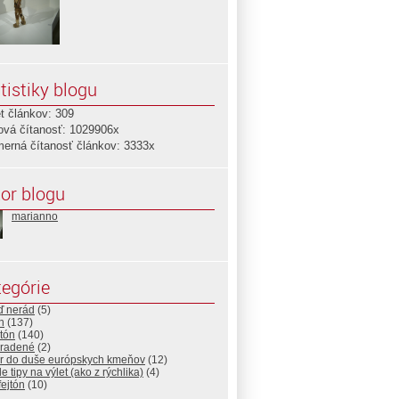
tistiky blogu
t článkov: 309
ová čítanosť: 1029906x
merná čítanosť článkov: 3333x
or blogu
marianno
egórie
ď nerád
(5)
n
(137)
tón
(140)
radené
(2)
r do duše európskych kmeňov
(12)
e tipy na výlet (ako z rýchlika)
(4)
ejtón
(10)