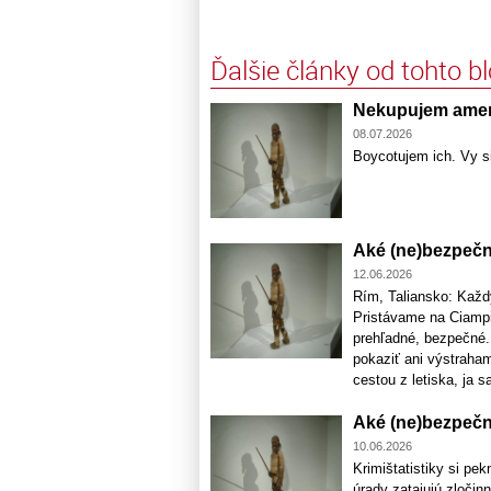
Ďalšie články od tohto b
Nekupujem amer
08.07.2026
Boycotujem ich. Vy si
Aké (ne)bezpečné
12.06.2026
Rím, Taliansko: Každý
Pristávame na Ciampin
prehľadné, bezpečné.
pokaziť ani výstraham
cestou z letiska, ja sa
Aké (ne)bezpečné
10.06.2026
Krimištatistiky si pe
úrady zatajujú zločin