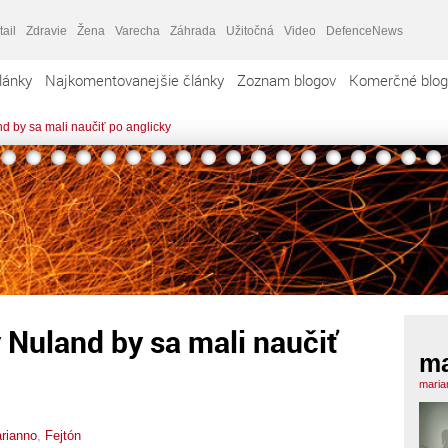
tail
Zdravie
Žena
Varecha
Záhrada
Užitočná
Video
DefenceNews
lánky
Najkomentovanejšie články
Zoznam blogov
Komerčné blog
d by sa mali naučiť po anglicky
 Nuland by sa mali naučiť
ma
maria
rianno
,
Fejtón