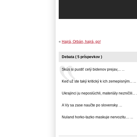
«
Hajrá, Orbán, hajrá, go!
Debata ( 5 príspevkov )
Skús si pustiť celý bidenov prejav,... ...
Keď už ste taký kritický k ich zemepisným... ...
Ukrajinci ju neposlúchli, materiály nezničili... .
A Vy sa zase naučte po slovensky. ...
Nuland horko-tazko maskuje nervozitu.... ...