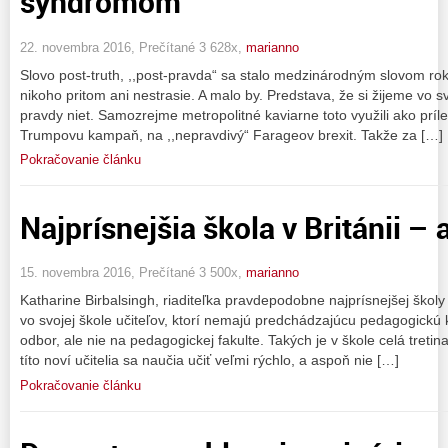
syndrómom
22. novembra 2016, Prečítané 3 628x,
marianno
Slovo post-truth, ,,post-pravda“ sa stalo medzinárodným slovom roka
nikoho pritom ani nestrasie. A malo by. Predstava, že si žijeme vo sv
pravdy niet. Samozrejme metropolitné kaviarne toto využili ako príl
Trumpovu kampaň, na ,,nepravdivý“ Farageov brexit. Takže za […]
Pokračovanie článku
Najprísnejšia škola v Británii – 
15. novembra 2016, Prečítané 3 500x,
marianno
Katharine Birbalsingh, riaditeľka pravdepodobne najprísnejšej školy
vo svojej škole učiteľov, ktorí nemajú predchádzajúcu pedagogickú kv
odbor, ale nie na pedagogickej fakulte. Takých je v škole celá tretina
títo noví učitelia sa naučia učiť veľmi rýchlo, a aspoň nie […]
Pokračovanie článku