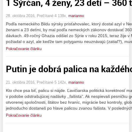
1 Sýrčan, 4 ženy, 23 detí – 360 
28. októbra 2016, Prečítané 4 139x,
marianno
Podľa nemeckého Bildu sýrsky prisťahovalec, ktorý dostal azyl v Ne
ženami a 23 deťmi, by mal podľa nemeckých zákonov dostávať 360 t
dávkach. 49-ročný Ghazia odišiel zo Sýrie v roku 2015, teraz žije 
požiadal o azyl, ale keďže tam polygamiu neuznávajú (zatiaľ?), mus
Pokračovanie článku
Putin je dobrá palica na každéh
21. októbra 2016, Prečítané 5 142x,
marianno
Kto chce psa biť, palicu si nájde. Ľavičiarska politická korektnosť 
v podobe odstrašujúcej nadávky ,,fašista“. Ak nespievaš pesničku g
otvorenej spoločnosti, štátov bez hraníc, migrácie bez kontroly, glob
jednoducho dostaneš po hlave palicou zvanou fašista. V poslednýc
Pokračovanie článku