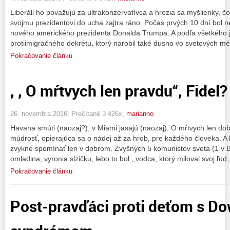
Liberáli ho považujú za ultrakonzervatívca a hrozia sa myšlienky, č
svojmu prezidentovi do ucha zajtra ráno. Počas prvých 10 dní bol n
nového amerického prezidenta Donalda Trumpa. A podľa všetkého j
protiimigračného dekrétu, ktorý narobil také dusno vo svetových mé
Pokračovanie článku
, , O mŕtvych len pravdu“, Fidel?
26. novembra 2016, Prečítané 3 426x,
marianno
Havana smúti (naozaj?), v Miami jasajú (naozaj). O mŕtvych len dob
múdrosť, opierajúca sa o nádej až za hrob, pre každého človeka. A k
zvykne spomínať len v dobrom. Zvyšných 5 komunistov sveta (1 v B
omladina, vyronia slzičku, lebo to bol ,,vodca, ktorý miloval svoj ľud,
Pokračovanie článku
Post-pravďáci proti deťom s 