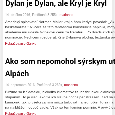
Dylan je Dylan, ale Kryl je Kryl
14. októbra 2016, Prečítané 3 255x,
marianno
Americký spisovateľ Norman Mailer vraj o ňom kedysi povedal: ,,Ak 
basketbalista.“ A včera sa táto fantastická konštrukcia naplnila, mot
akadémia mu udelila Nobelovu cenu za literatúru. Po dvadsiatich r
nominácie. Nechcem rozoberať, či je Dylanova plodná, textárska pr
Pokračovanie článku
Ako som nepomohol sýrskym u
Alpách
14. septembra 2016, Prečítané 3 262x,
marianno
Blížíme sa k Seefeldu, niekoľko kilometrov za innsbruckou diaľnic
stúpaním. To je viac, ako tie ich slávne hochalpenstrassen. Keď sa
kamiónik, tak to všetci za ním môžu turbovať na jednotke. To sa ná
na najbližšom odpočívadle. Však sa ten kamión pominie. A prvý člo
Pokračovanie článku