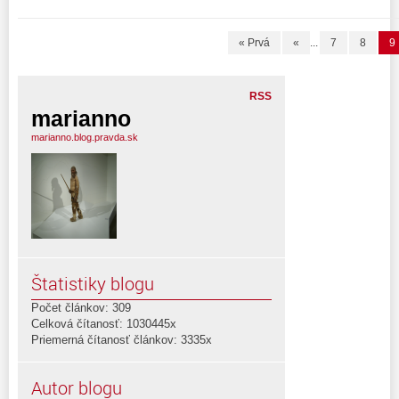
« Prvá
«
...
7
8
9
RSS
marianno
marianno.blog.pravda.sk
Štatistiky blogu
Počet článkov: 309
Celková čítanosť: 1030445x
Priemerná čítanosť článkov: 3335x
Autor blogu