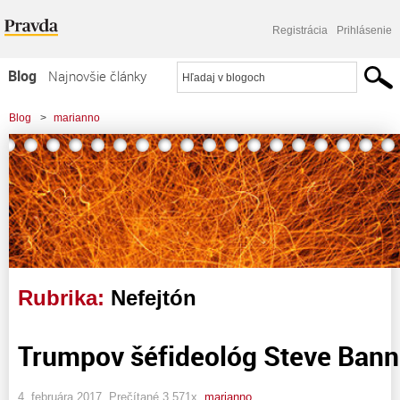
Registrácia
Prihlásenie
Blog
Najnovšie články
Najčítanejšie články
Blog
>
marianno
Najkomentovanejšie články
Zoznam blogov
Komerčné blogy
Rubrika:
Nefejtón
Trumpov šéfideológ Steve Ban
4. februára 2017, Prečítané 3 571x,
marianno