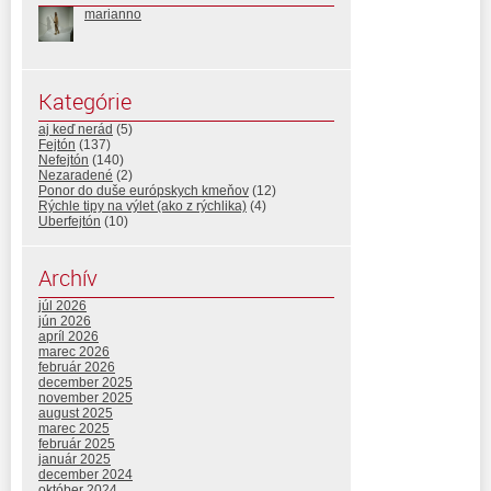
marianno
Kategórie
aj keď nerád
(5)
Fejtón
(137)
Nefejtón
(140)
Nezaradené
(2)
Ponor do duše európskych kmeňov
(12)
Rýchle tipy na výlet (ako z rýchlika)
(4)
Uberfejtón
(10)
Archív
júl 2026
jún 2026
apríl 2026
marec 2026
február 2026
december 2025
november 2025
august 2025
marec 2025
február 2025
január 2025
december 2024
október 2024