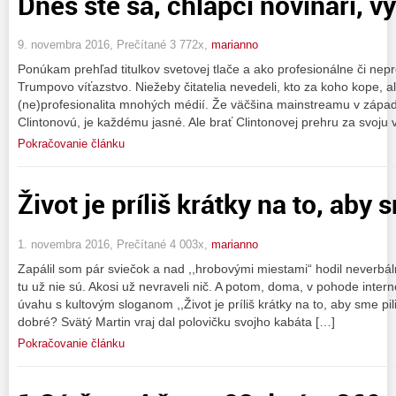
Dnes ste sa, chlapci novinári, vy
9. novembra 2016, Prečítané 3 772x,
marianno
Ponúkam prehľad titulkov svetovej tlače a ako profesionálne či nepr
Trumpovo víťazstvo. Niežeby čitatelia nevedeli, kto za koho kope, a
(ne)profesionalita mnohých médií. Že väčšina mainstreamu v záp
Clintonovú, je každému jasné. Ale brať Clintonovej prehru za svoju 
Pokračovanie článku
Život je príliš krátky na to, aby s
1. novembra 2016, Prečítané 4 003x,
marianno
Zapálil som pár sviečok a nad ,,hrobovými miestami“ hodil neverbál
tu už nie sú. Akosi už nevraveli nič. A potom, doma, v pohode interne
úvahu s kultovým sloganom ,,Život je príliš krátky na to, aby sme pili
dobré? Svätý Martin vraj dal polovičku svojho kabáta […]
Pokračovanie článku