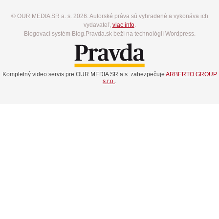
© OUR MEDIA SR a. s. 2026. Autorské práva sú vyhradené a vykonáva ich
vydavateľ,
viac info
.
Blogovací systém Blog.Pravda.sk beží na technológií Wordpress.
Kompletný video servis pre OUR MEDIA SR a.s. zabezpečuje
ARBERTO GROUP
s.r.o.
.