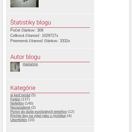
Štatistiky blogu
Počet článkov: 309
Celková čítanosť: 1029727x
Priemerná čítanosť článkov: 3332x
Autor blogu
marianno
Kategórie
aj keď nerád
(5)
Fejtón
(137)
Nefejtón
(140)
Nezaradené
(2)
Ponor do duše európskych kmeňov
(12)
Rýchle tipy na výlet (ako z rýchlika)
(4)
Uberfejtón
(10)