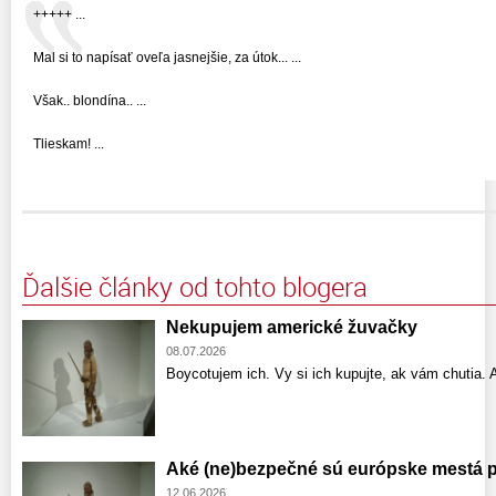
+++++ ...
Mal si to napísať oveľa jasnejšie, za útok... ...
Však.. blondína.. ...
Tlieskam! ...
Ďalšie články od tohto blogera
Nekupujem americké žuvačky
08.07.2026
Boycotujem ich. Vy si ich kupujte, ak vám chutia. A
Aké (ne)bezpečné sú európske mestá pr
12.06.2026