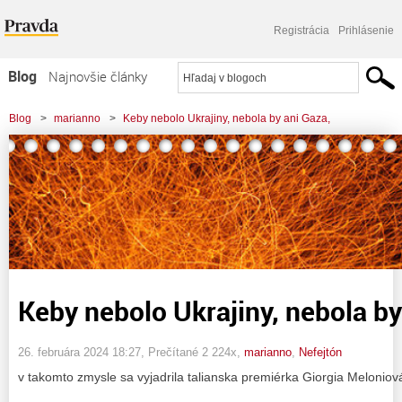
Registrácia
Prihlásenie
Blog
Najnovšie články
Najčítanejšie články
Blog
>
marianno
>
Keby nebolo Ukrajiny, nebola by ani Gaza,
Najkomentovanejšie články
Zoznam blogov
Komerčné blogy
Keby nebolo Ukrajiny, nebola by
26. februára 2024 18:27
, Prečítané 2 224x,
marianno
,
Nefejtón
v takomto zmysle sa vyjadrila talianska premiérka Giorgia Meloniov