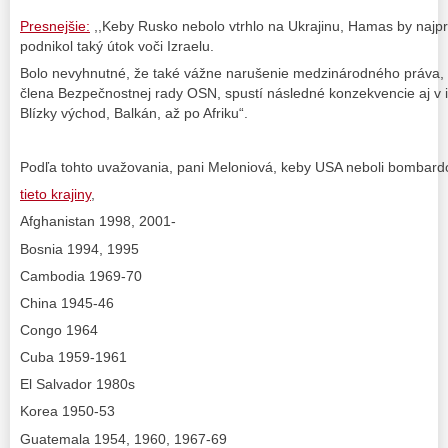
Presnejšie:
,,Keby Rusko nebolo vtrhlo na Ukrajinu, Hamas by najp
podnikol taký útok voči Izraelu.
Bolo nevyhnutné, že také vážne narušenie medzinárodného práva, o
člena Bezpečnostnej rady OSN, spustí následné konzekvencie aj v i
Blízky východ, Balkán, až po Afriku“.
Podľa tohto uvažovania, pani Meloniová, keby USA neboli bombardo
tieto krajiny
,
Afghanistan 1998, 2001-
Bosnia 1994, 1995
Cambodia 1969-70
China 1945-46
Congo 1964
Cuba 1959-1961
El Salvador 1980s
Korea 1950-53
Guatemala 1954, 1960, 1967-69