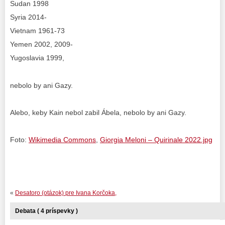
Sudan 1998
Syria 2014-
Vietnam 1961-73
Yemen 2002, 2009-
Yugoslavia 1999,
nebolo by ani Gazy.
Alebo, keby Kain nebol zabil Ábela, nebolo by ani Gazy.
Foto:
Wikimedia Commons
,
Giorgia Meloni – Quirinale 2022.jpg
«
Desatoro (otázok) pre Ivana Korčoka,
Debata ( 4 príspevky )