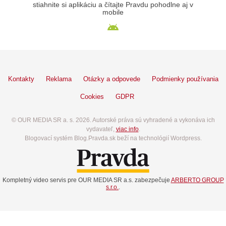
stiahnite si aplikáciu a čítajte Pravdu pohodlne aj v
mobile
Kontakty
Reklama
Otázky a odpovede
Podmienky používania
Cookies
GDPR
© OUR MEDIA SR a. s. 2026. Autorské práva sú vyhradené a vykonáva ich
vydavateľ,
viac info
.
Blogovací systém Blog.Pravda.sk beží na technológií Wordpress.
Kompletný video servis pre OUR MEDIA SR a.s. zabezpečuje
ARBERTO GROUP
s.r.o.
.