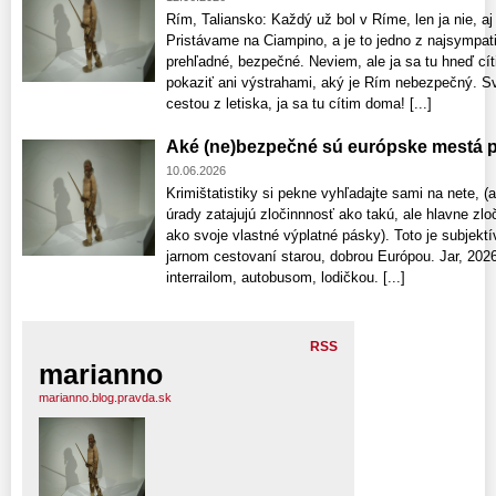
Rím, Taliansko: Každý už bol v Ríme, len ja nie, a
Pristávame na Ciampino, a je to jedno z najsympati
prehľadné, bezpečné. Neviem, ale ja sa tu hneď cí
pokaziť ani výstrahami, aký je Rím nebezpečný. Sv
cestou z letiska, ja sa tu cítim doma! [...]
Aké (ne)bezpečné sú európske mestá pr
10.06.2026
Krimištatistiky si pekne vyhľadajte sami na nete, (
úrady zatajujú zločinnnosť ako takú, ale hlavne zl
ako svoje vlastné výplatné pásky). Toto je subjektí
jarnom cestovaní starou, dobrou Európou. Jar, 202
interrailom, autobusom, lodičkou. [...]
RSS
marianno
marianno.blog.pravda.sk